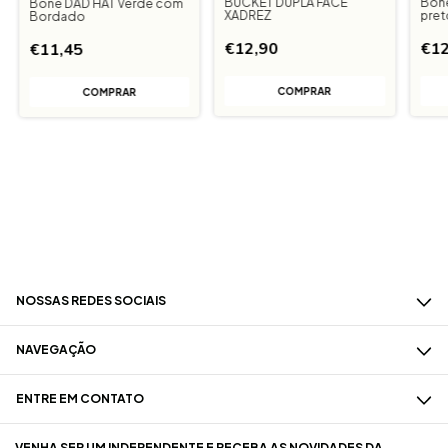
BUCKET DUPLA FACE
Boné
Boné DAD HAT Verde com
XADREZ
pret
Bordado
€12,90
€12
€11,45
NOSSAS REDES SOCIAIS
NAVEGAÇÃO
ENTRE EM CONTATO
VENHA SER UM INDEPENDENTE E RECEBA AS NOVIDADES DA