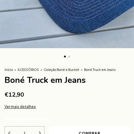
Início
>
ACESSÓRIOS
>
Coleção Boné e Bucket
>
Boné Truck em Jeans
Boné Truck em Jeans
€12,90
Ver mais detalhes
Atenção, última peça!