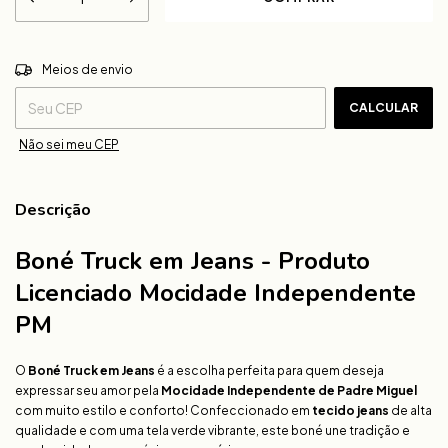
ALTERAR CEP
Entregas para o CEP:
Meios de envio
CALCULAR
Não sei meu CEP
Descrição
Boné Truck em Jeans - Produto
Licenciado Mocidade Independente
PM
O
Boné Truck em Jeans
é a escolha perfeita para quem deseja
expressar seu amor pela
Mocidade Independente de Padre Miguel
com muito estilo e conforto! Confeccionado em
tecido jeans
de alta
qualidade e com uma tela verde vibrante, este boné une tradição e