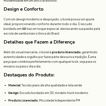
modernidade em um único acessório.
Design e Conforto
Com um design moderno e despojado, o boné possui um ajuste
ideal, proporcionando conforto durante todo o dia. O escudo
bordado em
3D
traz um toque especial, destacando sua paixão pela
escola de samba mais icônica do Brasil.
Detalhes que Fazem a Diferença
Além do visual marcante, o boné é
produto licenciado
, garantindo
autenticidade e orgulho por fazer parte dessa rica tradição. É uma
peça que combina perfeitamente com qualquer look, seja para os
ensaios ou para o dia a dia.
Destaques do Produto:
Material:
Tecido jeans de alta qualidade e tela verde
Design:
Escudo bordado em 3D, modelo truck moderno
Produto Licenciado:
Mocidade Independente PM