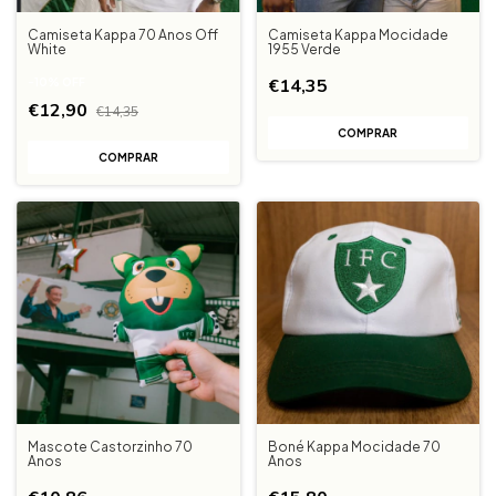
Camiseta Kappa 70 Anos Off
Camiseta Kappa Mocidade
White
1955 Verde
€14,35
-
10
%
OFF
€12,90
€14,35
COMPRAR
COMPRAR
Mascote Castorzinho 70
Boné Kappa Mocidade 70
Anos
Anos