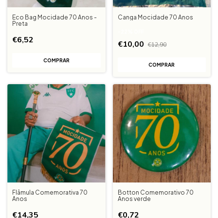
Eco Bag Mocidade 70 Anos -
Canga Mocidade 70 Anos
Preta
-
22
%
OFF
€6,52
€10,00
€12,90
Flâmula Comemorativa 70
Botton Comemorativo 70
Anos
Anos verde
€14,35
€0,72