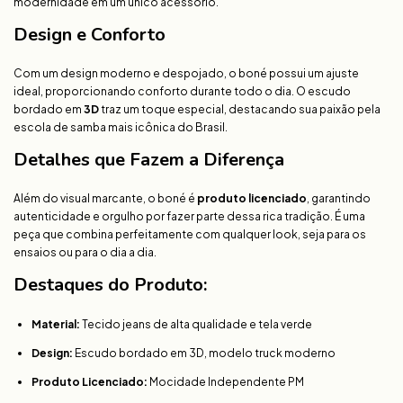
modernidade em um único acessório.
Design e Conforto
Com um design moderno e despojado, o boné possui um ajuste
ideal, proporcionando conforto durante todo o dia. O escudo
bordado em
3D
traz um toque especial, destacando sua paixão pela
escola de samba mais icônica do Brasil.
Detalhes que Fazem a Diferença
Além do visual marcante, o boné é
produto licenciado
, garantindo
autenticidade e orgulho por fazer parte dessa rica tradição. É uma
peça que combina perfeitamente com qualquer look, seja para os
ensaios ou para o dia a dia.
Destaques do Produto:
Material:
Tecido jeans de alta qualidade e tela verde
Design:
Escudo bordado em 3D, modelo truck moderno
Produto Licenciado:
Mocidade Independente PM