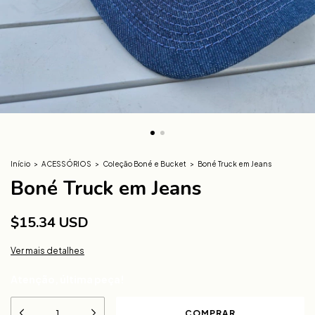
Início
>
ACESSÓRIOS
>
Coleção Boné e Bucket
>
Boné Truck em Jeans
Boné Truck em Jeans
$15.34 USD
Ver mais detalhes
Atenção, última peça!