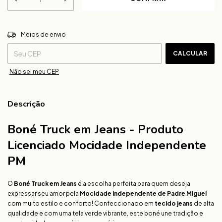
ALTERAR CEP
Entregas para o CEP:
Meios de envio
CALCULAR
Não sei meu CEP
Descrição
Boné Truck em Jeans - Produto
Licenciado Mocidade Independente
PM
O
Boné Truck em Jeans
é a escolha perfeita para quem deseja
expressar seu amor pela
Mocidade Independente de Padre Miguel
com muito estilo e conforto! Confeccionado em
tecido jeans
de alta
qualidade e com uma tela verde vibrante, este boné une tradição e