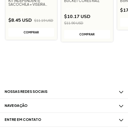
KIT INDEPENDENTE
BUCKET CORES RAIZ
Bon
SACOCHILA + VISEIRA
PRETA
$17
-
15
%
OFF
-
24
%
OFF
$10.17 USD
$8.45 USD
$11.19 USD
$11.90 USD
NOSSAS REDES SOCIAIS
NAVEGAÇÃO
ENTRE EM CONTATO