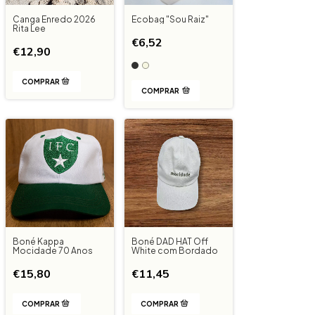
Canga Enredo 2026
Ecobag "Sou Raiz"
Rita Lee
€6,52
€12,90
COMPRAR
Boné Kappa
Boné DAD HAT Off
Mocidade 70 Anos
White com Bordado
€15,80
€11,45