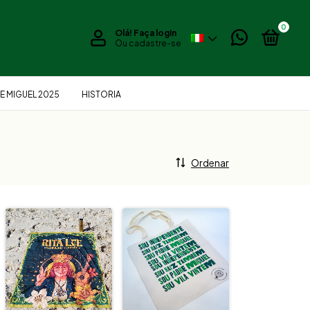
0
Olá!
Faça login
Ou cadastre-se
E MIGUEL 2025
HISTORIA
Ordenar