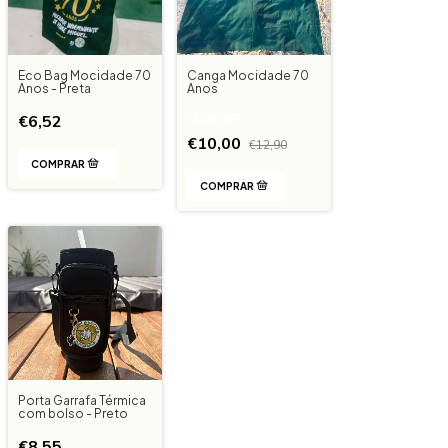
Eco Bag Mocidade 70
Canga Mocidade 70
Anos - Preta
Anos
€6,52
-
22
%
OFF
€10,00
€12,90
Porta Garrafa Térmica
com bolso - Preto
€8,55