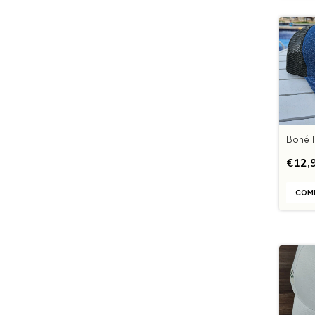
Boné T
€12,