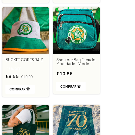
BUCKET CORES RAIZ
Shoulder Bag Escudo
Mocidade - Verde
-
15
%
OFF
€10,86
€8,55
€10,00