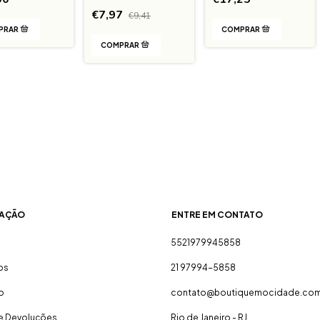
€7,97
€9,41
AÇÃO
ENTRE EM CONTATO
5521979945858
os
21 97994-5858
o
contato@boutiquemocidade.com
 e Devoluções
Rio de Janeiro - RJ