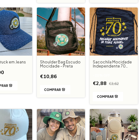
ruck em Jeans
Shoulder Bag Escudo
Sacochila Mocidade
Mocidade - Preta
Independente 70
Anos
90
€10,86
-
20
%
OFF
€2,88
€3,62