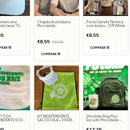
Americano
Chapéu Australiano
Porta Garrafa Térmica
ado laser 70
Mocidade
com bolso - Off White
Independente - Bege
45
€8,55
-
15
%
OFF
€8,55
€10,00
T SOU
KIT INDEPENDENTE
Shoulder Bag Plus
ENDENTE SOU
SACOCHILA + VISEIRA
Escudo Mocidade -
BRANCA
Verde Militar
00
€17,25
-
15
%
OFF