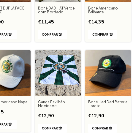
T DUPLA FACE
Boné Americano
Boné DAD HAT Verde
Z
Brilhante
com Bordado
90
€14,35
€11,45
COMPRAR
Americano Napa
Canga Pavilhão
Boné Had Dad Bateria
Mocidade
- preto
35
€12,90
€12,90