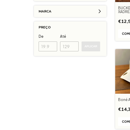
BUCKE
MARCA
XADRE
€12,
PREÇO
De
Até
APLICAR
Boné 
€14,