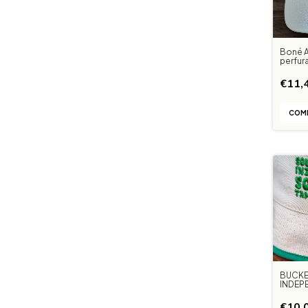
Boné 
perfur
Anos
€11,
BUCKE
INDEP
RAIZ
€10,