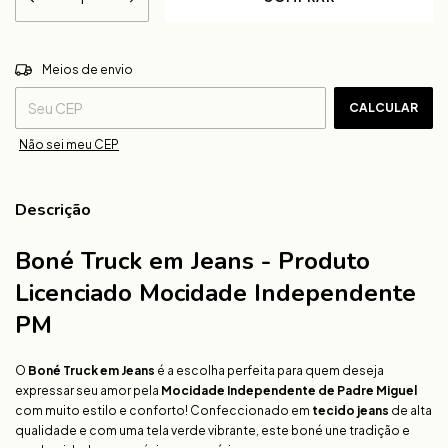
ALTERAR CEP
Entregas para o CEP:
Meios de envio
CALCULAR
Não sei meu CEP
Descrição
Boné Truck em Jeans - Produto
Licenciado Mocidade Independente
PM
O
Boné Truck em Jeans
é a escolha perfeita para quem deseja
expressar seu amor pela
Mocidade Independente de Padre Miguel
com muito estilo e conforto! Confeccionado em
tecido jeans
de alta
qualidade e com uma tela verde vibrante, este boné une tradição e