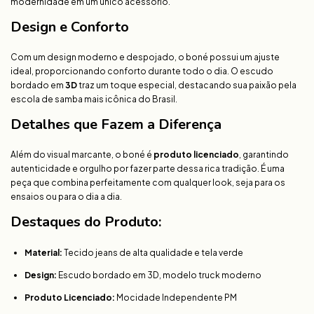
modernidade em um único acessório.
Design e Conforto
Com um design moderno e despojado, o boné possui um ajuste
ideal, proporcionando conforto durante todo o dia. O escudo
bordado em
3D
traz um toque especial, destacando sua paixão pela
escola de samba mais icônica do Brasil.
Detalhes que Fazem a Diferença
Além do visual marcante, o boné é
produto licenciado
, garantindo
autenticidade e orgulho por fazer parte dessa rica tradição. É uma
peça que combina perfeitamente com qualquer look, seja para os
ensaios ou para o dia a dia.
Destaques do Produto:
Material:
Tecido jeans de alta qualidade e tela verde
Design:
Escudo bordado em 3D, modelo truck moderno
Produto Licenciado:
Mocidade Independente PM