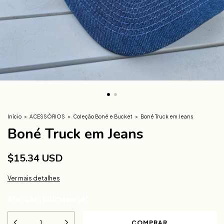
Início
>
ACESSÓRIOS
>
Coleção Boné e Bucket
>
Boné Truck em Jeans
Boné Truck em Jeans
$15.34 USD
Ver mais detalhes
Atenção, última peça!