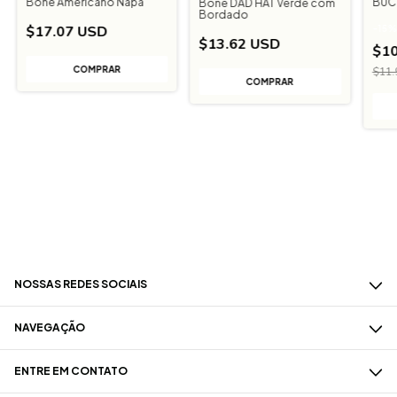
Boné Americano Napa
BUC
Boné DAD HAT Verde com
Bordado
$17.07 USD
-
15
$13.62 USD
$10
$11.
NOSSAS REDES SOCIAIS
NAVEGAÇÃO
ENTRE EM CONTATO