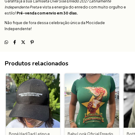
Garanta já a sua
Camiseta Over Sise Enredo 2027 Latinamente
Independente Preta
e vista a energia do enredo com muito orgulho e
estilo!
Pré-venda com envio em 30 dias.
Não fique de fora dessa celebração única da Mocidade
Independente!
Produtos relacionados
Boné Had Dad Latino e
Baby Look Oficial Enredo
Bott