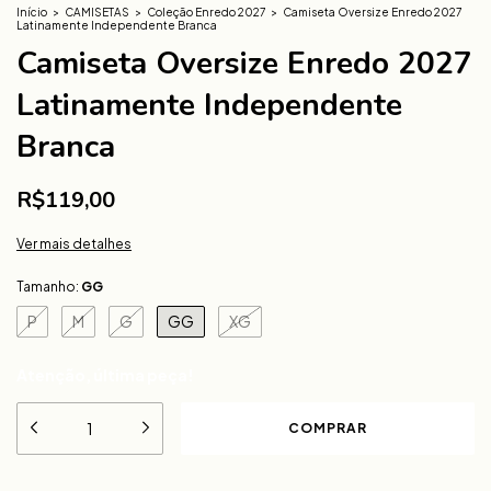
Início
>
CAMISETAS
>
Coleção Enredo 2027
>
Camiseta Oversize Enredo 2027
Latinamente Independente Branca
Camiseta Oversize Enredo 2027
Latinamente Independente
Branca
R$119,00
Ver mais detalhes
Tamanho:
GG
P
M
G
GG
XG
Atenção, última peça!