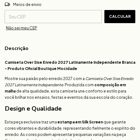
ALTERAR CEP
Entregas para o CEP:
Meios de envio
CALCULAR
Não sei meu CEP
Descrição
Camiseta Over Sise Enredo 2027 Latinamente Independente Branca
- Produto Oficial Boutique Mocidade
Mostre sua paixão pelo enredo 2027 com a
Camiseta Over Sise Enredo
2027 Latinamente Independente
. Produzida com
composição em
malha
de alta qualidade, esta camiseta une conforto e estilo para
você brilhar nos ensaios, festas e eventos da sua escola do coração.
Design e Qualidade
Esta peça exclusiva traz uma
estampa em Silk Screen
que garante
cores vibrantes e durabilidade, representando fielmente o espírito do
enredo. As cores podem apresentar pequenas variações na peça