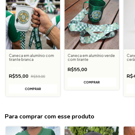
Caneca em alumínio com
Caneca em alumínio verde
Can
tirante branca
com tirante
cer
R$55,00
-
7
%
OFF
-
8
%
R$55,00
R$
R$59,00
Para comprar com esse produto