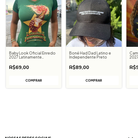
Baby Look Oficial Enredo
Boné Had Dad Latino e
Cami
2027 Latinamente
Independente Preto
2027
Independente
Inde
R$69,00
R$89,00
R$9
COMPRAR