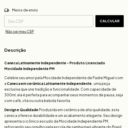
ALTERAR CEP
Entregas para o CEP:
Meios de envio
CALCULAR
Não sei meu CEP
Descrição
Caneca Latinamente Independente - Produto Licenciado
Mocidade Independente PM
Celebre seu amor pela Mocidade Independente de Padre Miguel com
a
Caneca em cerâmica Latinamente Independente
, uma peça
exclusiva que une tradição e funcionalidade. Com capacidade de
300ml, ela é perfeita para acompanhar seus momentos de pausa, seja
com café, chá ou outra bebida favorita.
Design e Qualidade
Produzida em cerâmica de alta qualidade, esta
caneca oferece durabilidade e um acabamento elegante. Seu design
apresenta o icônico escudo da Mocidade Independente PM,
reforçando seu orgulho pela escola de samba mais vibrante do Brasil.