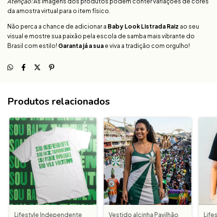
Atenção:
As imagens dos produtos podem conter variações de cores
da amostra virtual para o item físico.
Não perca a chance de adicionar a
Baby Look Listrada Raiz
ao seu
visual e mostre sua paixão pela escola de samba mais vibrante do
Brasil com estilo!
Garanta já a sua
e viva a tradição com orgulho!
Produtos relacionados
Lifestyle Independente
Vestido alcinha Pavilhão
Life