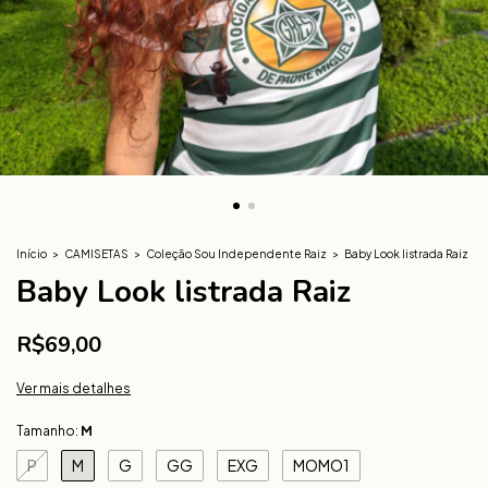
Início
>
CAMISETAS
>
Coleção Sou Independente Raiz
>
Baby Look listrada Raiz
Baby Look listrada Raiz
R$69,00
Ver mais detalhes
Tamanho:
M
P
M
G
GG
EXG
MOMO1