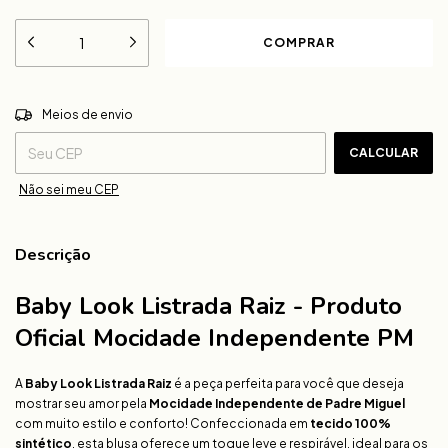
ALTERAR CEP
Entregas para o CEP:
Meios de envio
CALCULAR
Não sei meu CEP
Descrição
Baby Look Listrada Raiz - Produto
Oficial Mocidade Independente PM
A
Baby Look Listrada Raiz
é a peça perfeita para você que deseja
mostrar seu amor pela
Mocidade Independente de Padre Miguel
com muito estilo e conforto! Confeccionada em
tecido 100%
sintético
, esta blusa oferece um toque leve e respirável, ideal para os