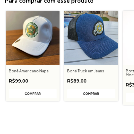
Para comprar com esse produto
Boné Americano Napa
Boné Truck em Jeans
Bott
Moc
R$99,00
R$89,00
R$3