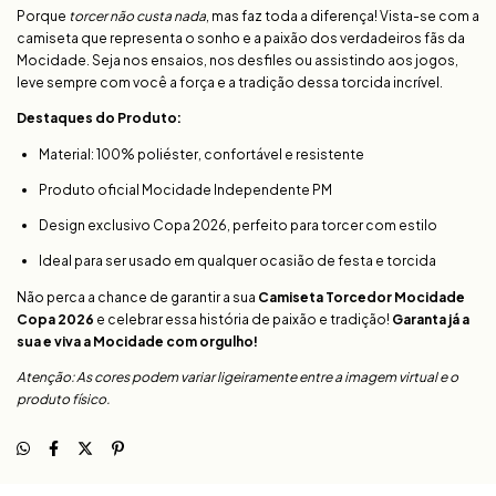
Porque
torcer não custa nada
, mas faz toda a diferença! Vista-se com a
camiseta que representa o sonho e a paixão dos verdadeiros fãs da
Mocidade. Seja nos ensaios, nos desfiles ou assistindo aos jogos,
leve sempre com você a força e a tradição dessa torcida incrível.
Destaques do Produto:
Material: 100% poliéster, confortável e resistente
Produto oficial Mocidade Independente PM
Design exclusivo Copa 2026, perfeito para torcer com estilo
Ideal para ser usado em qualquer ocasião de festa e torcida
Não perca a chance de garantir a sua
Camiseta Torcedor Mocidade
Copa 2026
e celebrar essa história de paixão e tradição!
Garanta já a
sua e viva a Mocidade com orgulho!
Atenção: As cores podem variar ligeiramente entre a imagem virtual e o
produto físico.