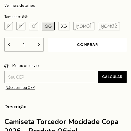
Ver mais detalhes
Tamanho:
GG
P
M
G
GG
XG
MOMO1
MOMO2
ALTERAR CEP
Entregas para o CEP:
Meios de envio
CALCULAR
Não sei meu CEP
Descrição
Camiseta Torcedor Mocidade Copa