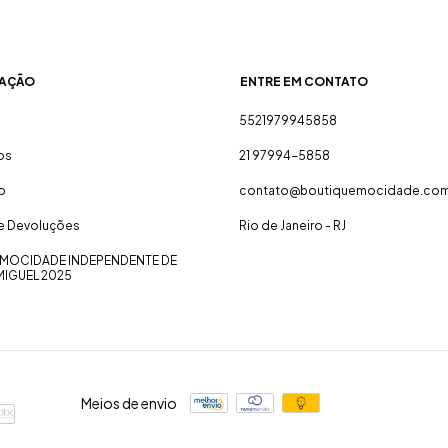
AÇÃO
ENTRE EM CONTATO
5521979945858
os
21 97994-5858
o
contato@boutiquemocidade.com
 e Devoluções
Rio de Janeiro - RJ
MOCIDADE INDEPENDENTE DE
MIGUEL 2025
Meios de envio