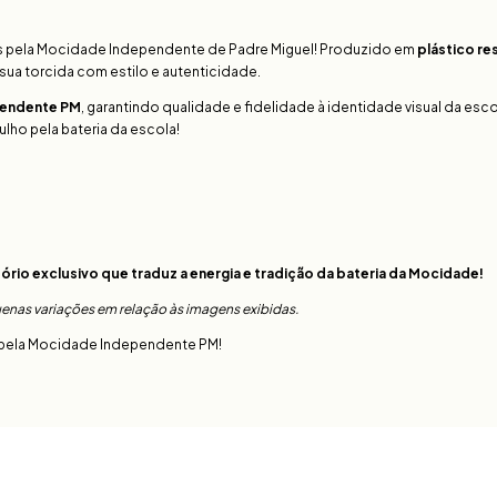
os pela Mocidade Independente de Padre Miguel! Produzido em
plástico re
r sua torcida com estilo e autenticidade.
ependente PM
, garantindo qualidade e fidelidade à identidade visual da esco
ulho pela bateria da escola!
io exclusivo que traduz a energia e tradição da bateria da Mocidade!
nas variações em relação às imagens exibidas.
ão pela Mocidade Independente PM!