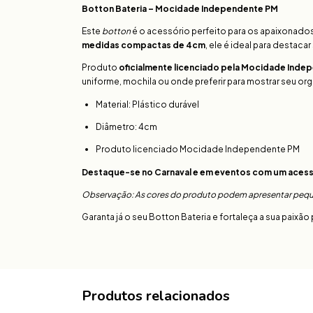
Botton Bateria – Mocidade Independente PM
Este
botton
é o acessório perfeito para os apaixonad
medidas compactas de 4cm
, ele é ideal para destaca
Produto
oficialmente licenciado pela Mocidade Ind
uniforme, mochila ou onde preferir para mostrar seu org
Material: Plástico durável
Diâmetro: 4cm
Produto licenciado Mocidade Independente PM
Destaque-se no Carnaval e em eventos com um acessór
Observação: As cores do produto podem apresentar peque
Garanta já o seu Botton Bateria e fortaleça a sua paix
Produtos relacionados