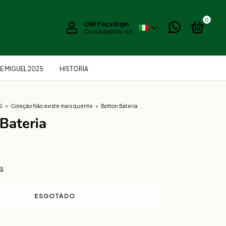
0
Olá!
Faça login
Ou cadastre-se
E MIGUEL 2025
HISTORIA
S
>
Coleção Não existe mais quente
>
Botton Bateria
Bateria
es