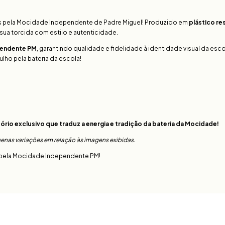
os pela Mocidade Independente de Padre Miguel! Produzido em
plástico re
r sua torcida com estilo e autenticidade.
ependente PM
, garantindo qualidade e fidelidade à identidade visual da esco
ulho pela bateria da escola!
io exclusivo que traduz a energia e tradição da bateria da Mocidade!
nas variações em relação às imagens exibidas.
ão pela Mocidade Independente PM!