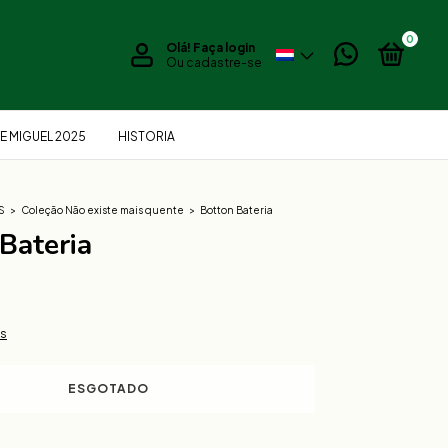
0
Olá!
Faça login
Ou cadastre-se
E MIGUEL 2025
HISTORIA
S
>
Coleção Não existe mais quente
>
Botton Bateria
Bateria
D
es