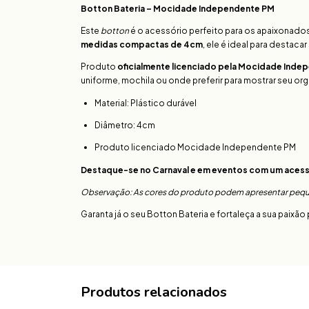
Botton Bateria – Mocidade Independente PM
Este
botton
é o acessório perfeito para os apaixonad
medidas compactas de 4cm
, ele é ideal para destaca
Produto
oficialmente licenciado pela Mocidade Ind
uniforme, mochila ou onde preferir para mostrar seu org
Material: Plástico durável
Diâmetro: 4cm
Produto licenciado Mocidade Independente PM
Destaque-se no Carnaval e em eventos com um acessór
Observação: As cores do produto podem apresentar peque
Garanta já o seu Botton Bateria e fortaleça a sua paix
Produtos relacionados