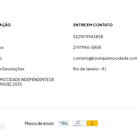
AÇÃO
ENTRE EM CONTATO
5521979945858
os
21 97994-5858
o
contato@boutiquemocidade.com
 e Devoluções
Rio de Janeiro - RJ
MOCIDADE INDEPENDENTE DE
MIGUEL 2025
Meios de envio