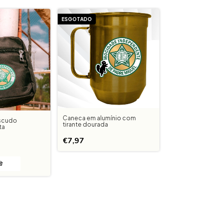
ESGOTADO
Caneca em alumínio com
Escudo
tirante dourada
ta
€7,97