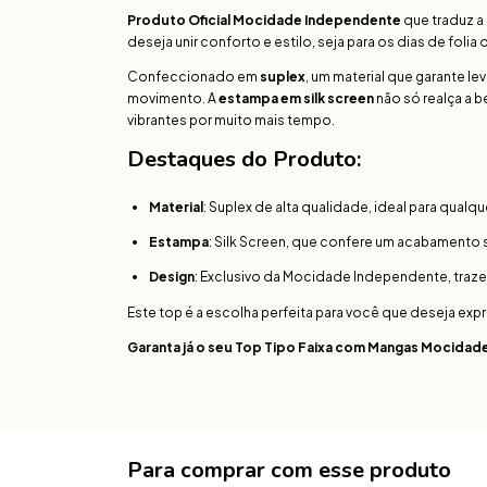
Produto Oficial Mocidade Independente
que traduz a 
deseja unir conforto e estilo, seja para os dias de foli
Confeccionado em
suplex
, um material que garante l
movimento. A
estampa em silk screen
não só realça a 
vibrantes por muito mais tempo.
Destaques do Produto:
Material
: Suplex de alta qualidade, ideal para qualq
Estampa
: Silk Screen, que confere um acabamento 
Design
: Exclusivo da Mocidade Independente, traz
Este top é a escolha perfeita para você que deseja exp
Garanta já o seu Top Tipo Faixa com Mangas Mocida
Para comprar com esse produto