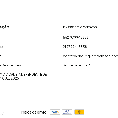
AÇÃO
ENTRE EM CONTATO
5521979945858
os
21 97994-5858
o
contato@boutiquemocidade.com
 e Devoluções
Rio de Janeiro - RJ
MOCIDADE INDEPENDENTE DE
MIGUEL 2025
Meios de envio