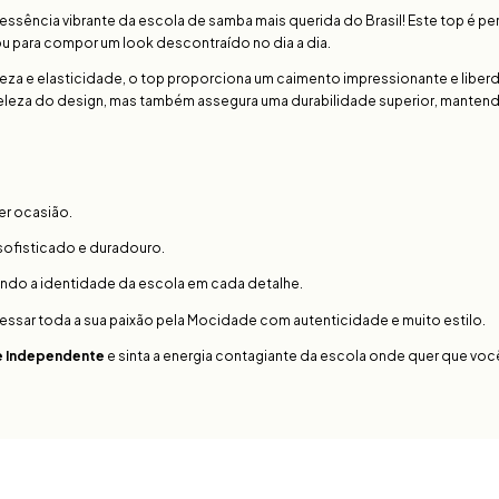
essência vibrante da escola de samba mais querida do Brasil! Este top é pe
a ou para compor um look descontraído no dia a dia.
eveza e elasticidade, o top proporciona um caimento impressionante e libe
beleza do design, mas também assegura uma durabilidade superior, manten
uer ocasião.
sofisticado e duradouro.
endo a identidade da escola em cada detalhe.
ressar toda a sua paixão pela Mocidade com autenticidade e muito estilo.
de Independente
e sinta a energia contagiante da escola onde quer que você