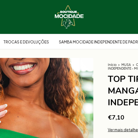
TROCAS E DEVOLUÇÕES
SAMBA MOCIDADE INDEPENDENTE DE PADR
Início
>
MUSA
>
C
INDEPENDENTE - 
TOP TI
MANGA
INDEP
€7,10
Ver mais detalh