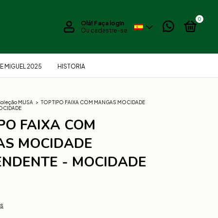
0
Olá!
Faça login
Ou cadastre-se
E MIGUEL 2025
HISTORIA
oleção MUSA
>
TOP TIPO FAIXA COM MANGAS MOCIDADE
MOCIDADE
PO FAIXA COM
S MOCIDADE
ENDENTE - MOCIDADE
es