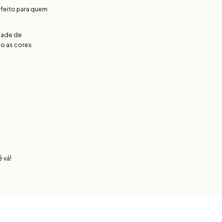
rfeito para quem
rdade de
do as cores
 vá!