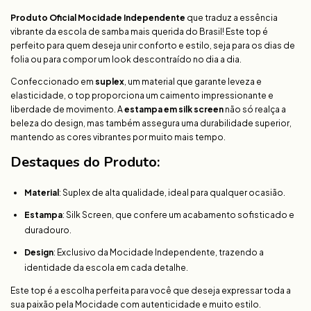
Produto Oficial Mocidade Independente
que traduz a essência
vibrante da escola de samba mais querida do Brasil! Este top é
perfeito para quem deseja unir conforto e estilo, seja para os dias de
folia ou para compor um look descontraído no dia a dia.
Confeccionado em
suplex
, um material que garante leveza e
elasticidade, o top proporciona um caimento impressionante e
liberdade de movimento. A
estampa em silk screen
não só realça a
beleza do design, mas também assegura uma durabilidade superior,
mantendo as cores vibrantes por muito mais tempo.
Destaques do Produto:
Material
: Suplex de alta qualidade, ideal para qualquer ocasião.
Estampa
: Silk Screen, que confere um acabamento sofisticado e
duradouro.
Design
: Exclusivo da Mocidade Independente, trazendo a
identidade da escola em cada detalhe.
Este top é a escolha perfeita para você que deseja expressar toda a
sua paixão pela Mocidade com autenticidade e muito estilo.