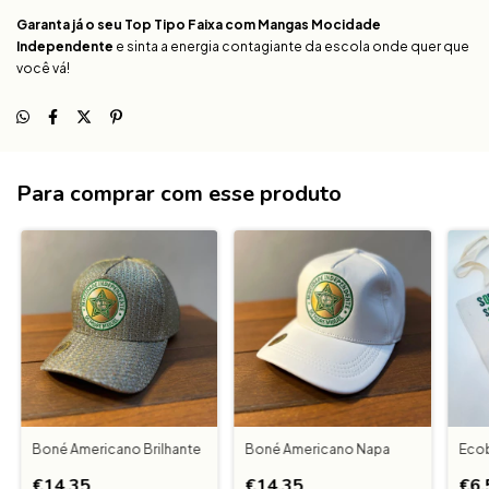
Garanta já o seu Top Tipo Faixa com Mangas Mocidade
Independente
e sinta a energia contagiante da escola onde quer que
você vá!
Para comprar com esse produto
Boné Americano Brilhante
Boné Americano Napa
Ecob
€14,35
€14,35
€6,