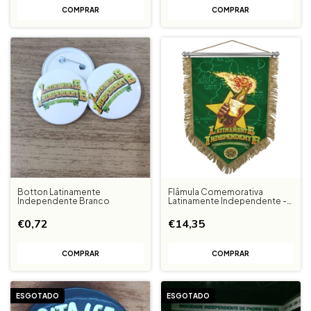
Botton Latinamente
Flâmula Comemorativa
Independente Branco
Latinamente Independente -
Pré venda entrega em até 20
dias
€0,72
€14,35
ESGOTADO
ESGOTADO