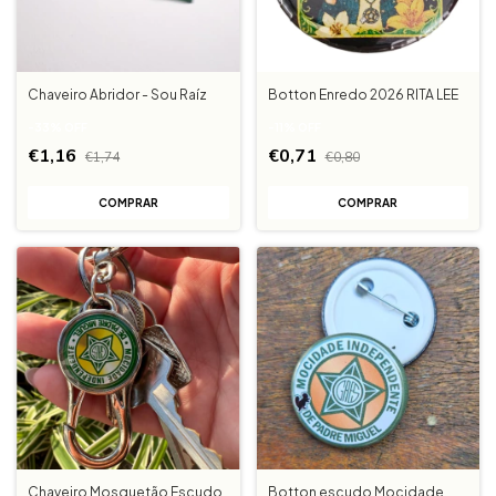
Chaveiro Abridor - Sou Raíz
Botton Enredo 2026 RITA LEE
-
33
%
OFF
-
11
%
OFF
€1,16
€0,71
€1,74
€0,80
Chaveiro Mosquetão Escudo
Botton escudo Mocidade