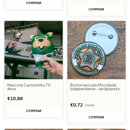
Mascote Castorzinho 70
Botton escudo Mocidade
Anos
Independente - verde/preto
€10,86
-
23
%
OFF
€0,72
€0,94