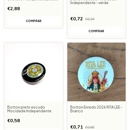
Independente - verde
€2,88
-
23
%
OFF
€0,72
€0,94
Botton preto escudo
Botton Enredo 2026 RITA LEE -
Mocidade Independente
Branco
€0,58
-
11
%
OFF
€0,71
€0,80