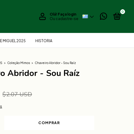
0
Olá!
Faça login
Ou cadastre-se
E MIGUEL 2025
HISTORIA
RS
>
Coleção Mimos
>
Chaveiro Abridor - Sou Raíz
o Abridor - Sou Raíz
D
$2.07 USD
es