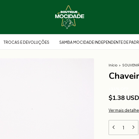
TROCAS E DEVOLUÇÕES
SAMBA MOCIDADE INDEPENDENTE DE PADR
Início
>
SOUVENI
Chaveir
-
33
%
OFF
$1.38 US
Ver mais detalh