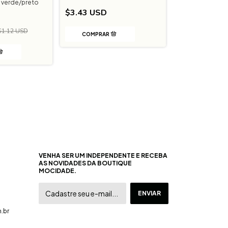
Botton preto e
 verde/preto
Mocidade Inde
$3.43 USD
$0.69 USD
$1.12 USD
VENHA SER UM INDEPENDENTE E RECEBA
AS NOVIDADES DA BOUTIQUE
MOCIDADE.
.br