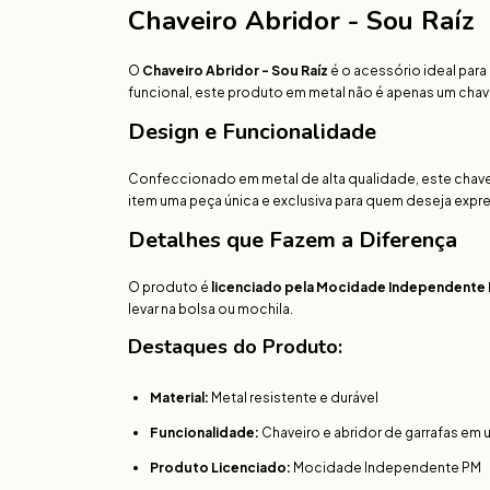
Chaveiro Abridor - Sou Raíz
O
Chaveiro Abridor - Sou Raíz
é o acessório ideal par
funcional, este produto em metal não é apenas um chav
Design e Funcionalidade
Confeccionado em metal de alta qualidade, este chavei
item uma peça única e exclusiva para quem deseja expr
Detalhes que Fazem a Diferença
O produto é
licenciado pela Mocidade Independente
levar na bolsa ou mochila.
Destaques do Produto:
Material:
Metal resistente e durável
Funcionalidade:
Chaveiro e abridor de garrafas em 
Produto Licenciado:
Mocidade Independente PM