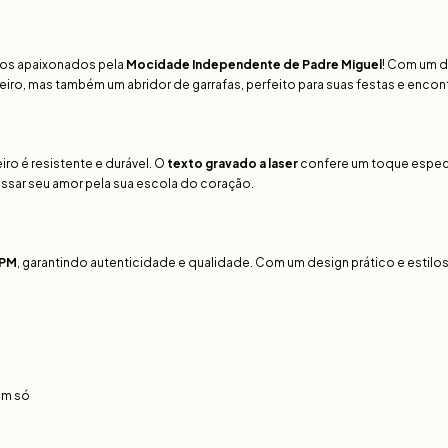
a os apaixonados pela
Mocidade Independente de Padre Miguel
! Com um d
eiro, mas também um abridor de garrafas, perfeito para suas festas e enco
ro é resistente e durável. O
texto gravado a laser
confere um toque especi
essar seu amor pela sua escola do coração.
 PM
, garantindo autenticidade e qualidade. Com um design prático e estilos
um só