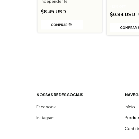
Independente
-
12
%
OFF
$8.45 USD
$0.84 USD
$0.95 USD
NOSSAS REDES SOCIAIS
NAVEG
Facebook
Início
Instagram
Produt
Contat