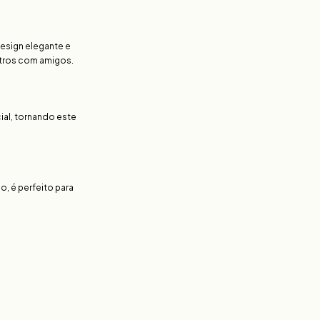
esign elegante e
ntros com amigos.
al, tornando este
o, é perfeito para