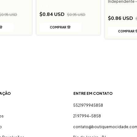
Independente -
-
12
%
OFF
-
23
%
OFF
$0.84 USD
$0.95 USD
$0.95 USD
$0.86 USD
AÇÃO
ENTRE EM CONTATO
5521979945858
os
21 97994-5858
o
contato@boutiquemocidade.com