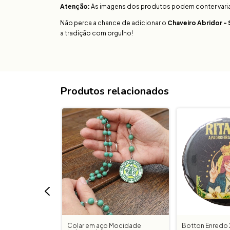
Atenção:
As imagens dos produtos podem conter variaçõ
Não perca a chance de adicionar o
Chaveiro Abridor - 
a tradição com orgulho!
Produtos relacionados
2026 RITA LEE -
Colar em aço Mocidade
Botton Enredo 