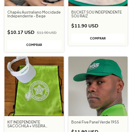
Chapéu Australiano Mocidade
BUCKET SOU INDEPENDENTE
Independente - Bege
SOU RAIZ
$11.90 USD
-
15
%
OFF
$10.17 USD
$11.90 USD
KIT INDEPENDENTE
Boné Five Panel Verde 1955
SACOCHILA + VISEIRA
BRANCA
$11.90 USD