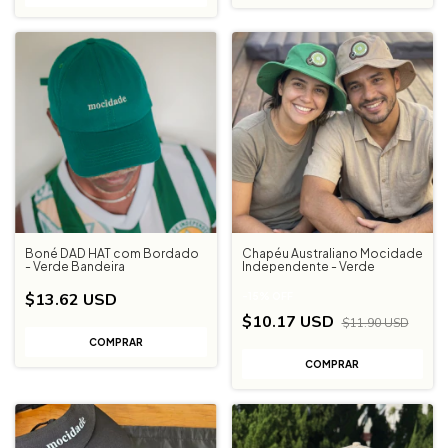
Boné DAD HAT com Bordado
Chapéu Australiano Mocidade
- Verde Bandeira
Independente - Verde
$13.62 USD
-
15
%
OFF
$10.17 USD
$11.90 USD