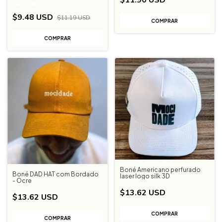
-
15
%
OFF
$9.48 USD
$11.19 USD
Boné Americano perfurado
Boné DAD HAT com Bordado
laser logo silk 3D
- Ocre
$13.62 USD
$13.62 USD