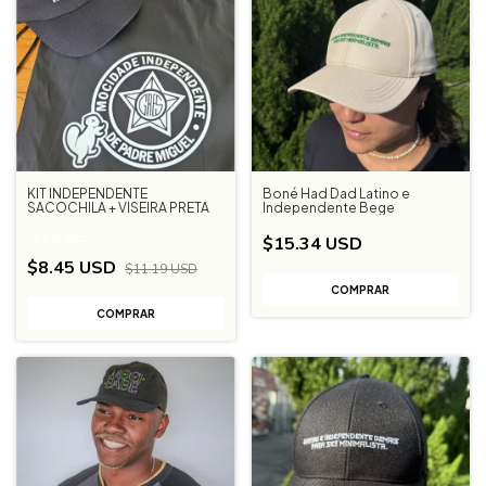
KIT INDEPENDENTE
Boné Had Dad Latino e
SACOCHILA + VISEIRA PRETA
Independente Bege
$15.34 USD
-
24
%
OFF
$8.45 USD
$11.19 USD