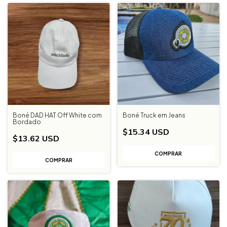
Boné DAD HAT Off White com
Boné Truck em Jeans
Bordado
$15.34 USD
$13.62 USD