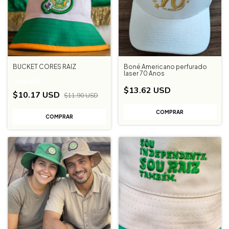
BUCKET CORES RAIZ
Boné Americano perfurado
laser 70 Anos
-
15
%
OFF
$13.62 USD
$10.17 USD
$11.90 USD