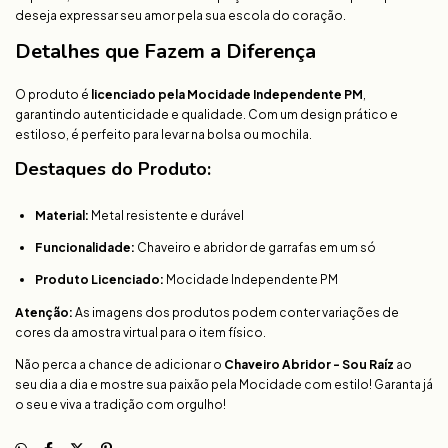
deseja expressar seu amor pela sua escola do coração.
Detalhes que Fazem a Diferença
O produto é
licenciado pela Mocidade Independente PM
,
garantindo autenticidade e qualidade. Com um design prático e
estiloso, é perfeito para levar na bolsa ou mochila.
Destaques do Produto:
Material:
Metal resistente e durável
Funcionalidade:
Chaveiro e abridor de garrafas em um só
Produto Licenciado:
Mocidade Independente PM
Atenção:
As imagens dos produtos podem conter variações de
cores da amostra virtual para o item físico.
Não perca a chance de adicionar o
Chaveiro Abridor - Sou Raíz
ao
seu dia a dia e mostre sua paixão pela Mocidade com estilo! Garanta já
o seu e viva a tradição com orgulho!