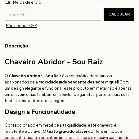
ALTERAR CEP
Entregas para o CEP:
Meios de envio
CALCULAR
Não sei meu CEP
Descrição
Chaveiro Abridor - Sou Raíz
O
Chaveiro Abridor - Sou Raíz
é o acessório ideal para os
apaixonados pela
Mocidade Independente de Padre Miguel
! Com
um design elegante e funcional, este produto em metal não é apenas
um chaveiro, mas também um abridor de garrafas, perfeito para suas
festas e encontros com amigos.
Design e Funcionalidade
Confeccionado em metal de alta qualidade, este chaveiro é
resistente e durável. O
texto gravado a laser
confere um toque
especial, tornando este item uma peça única e exclusiva para quem