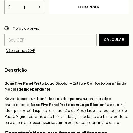
ALTERAR CEP
Entregas para o CEP:
Meios de envio
CALCULAR
Não sei meu CEP
Descrição
Boné Five Panel Preto Logo Bicolor – Estilo e Conforto para Fãs da
Mocidade Independente
Se você busca um boné descolado que una autenticidade e
praticidade, o
Boné Five Panel Preto com Logo Bicolor
é a escolha
ideal para você. Inspirado na tradição da Mocidade Independente de
Padre Miguel, este modelo traz um design moderno e urbano, perfeito
para quem quer expressar seu amor pela escola com muito estilo.