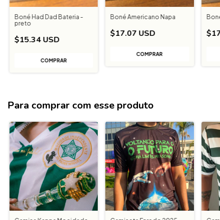
Boné Had Dad Bateria -
Boné Americano Napa
Boné
preto
$17.07 USD
$17
$15.34 USD
Para comprar com esse produto