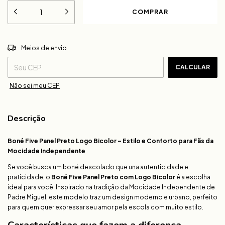
ALTERAR CEP
Entregas para o CEP:
Meios de envio
CALCULAR
Não sei meu CEP
Descrição
Boné Five Panel Preto Logo Bicolor – Estilo e Conforto para Fãs da
Mocidade Independente
Se você busca um boné descolado que una autenticidade e
praticidade, o
Boné Five Panel Preto com Logo Bicolor
é a escolha
ideal para você. Inspirado na tradição da Mocidade Independente de
Padre Miguel, este modelo traz um design moderno e urbano, perfeito
para quem quer expressar seu amor pela escola com muito estilo.