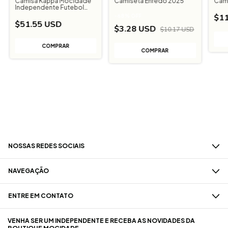
Camisa Kappa Mocidade
Camiseta Enredo 2025
Cami
Independente Futebol
Listrada
$11
-
68
%
OFF
$51.55 USD
$3.28 USD
$10.17 USD
COMPRAR
COMPRAR
NOSSAS REDES SOCIAIS
NAVEGAÇÃO
ENTRE EM CONTATO
VENHA SER UM INDEPENDENTE E RECEBA AS NOVIDADES DA