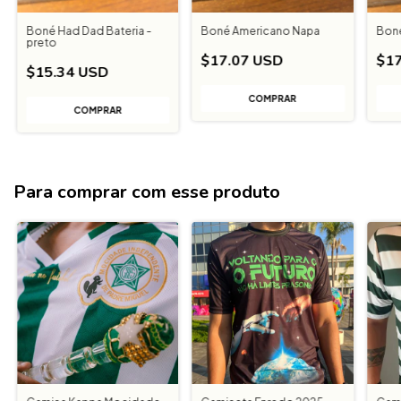
Boné Had Dad Bateria -
Boné Americano Napa
Boné
preto
$17.07 USD
$17
$15.34 USD
Para comprar com esse produto