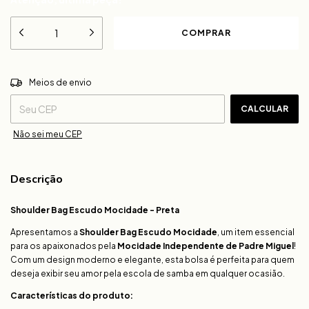
ALTERAR CEP
Entregas para o CEP:
Meios de envio
CALCULAR
Não sei meu CEP
Descrição
Shoulder Bag Escudo Mocidade - Preta
Apresentamos a
Shoulder Bag Escudo Mocidade
, um item essencial
para os apaixonados pela
Mocidade Independente de Padre Miguel
!
Com um design moderno e elegante, esta bolsa é perfeita para quem
deseja exibir seu amor pela escola de samba em qualquer ocasião.
Características do produto: