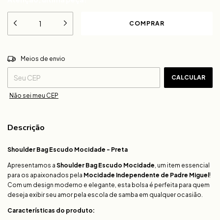
ALTERAR CEP
Entregas para o CEP:
Meios de envio
CALCULAR
Não sei meu CEP
Descrição
Shoulder Bag Escudo Mocidade - Preta
Apresentamos a
Shoulder Bag Escudo Mocidade
, um item essencial
para os apaixonados pela
Mocidade Independente de Padre Miguel
!
Com um design moderno e elegante, esta bolsa é perfeita para quem
deseja exibir seu amor pela escola de samba em qualquer ocasião.
Características do produto: