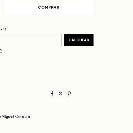
ALTERAR CEP
CEP:
nvio
CALCULAR
P
 Miguel
! Com um