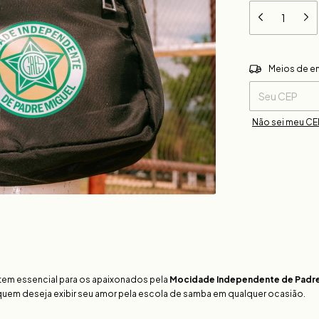
Entregas para o 
Meios de e
Não sei meu CE
item essencial para os apaixonados pela
Mocidade Independente de Padre
 quem deseja exibir seu amor pela escola de samba em qualquer ocasião.