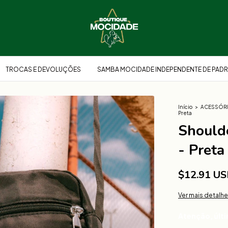
TROCAS E DEVOLUÇÕES
SAMBA MOCIDADE INDEPENDENTE DE PADR
Início
>
ACESSÓR
Preta
Should
- Preta
$12.91 U
Ver mais detalh
Atenção, últ