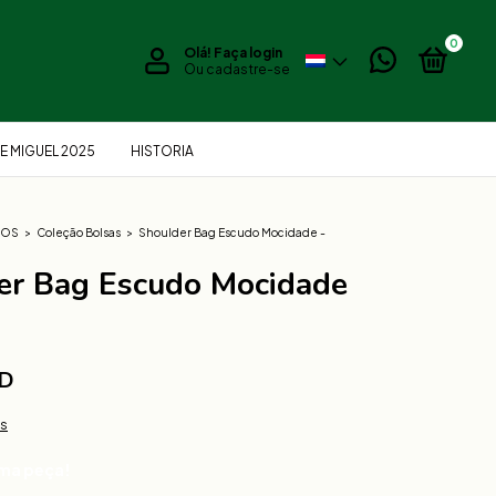
0
Olá!
Faça login
Ou cadastre-se
E MIGUEL 2025
HISTORIA
IOS
>
Coleção Bolsas
>
Shoulder Bag Escudo Mocidade -
er Bag Escudo Mocidade
SD
es
ima peça!