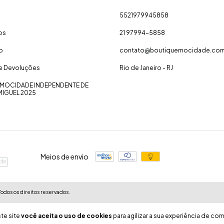
5521979945858
os
21 97994-5858
o
contato@boutiquemocidade.com
 e Devoluções
Rio de Janeiro - RJ
MOCIDADE INDEPENDENTE DE
MIGUEL 2025
Meios de envio
odos os direitos reservados.
te site
você aceita o uso de cookies
para agilizar a sua experiência de com