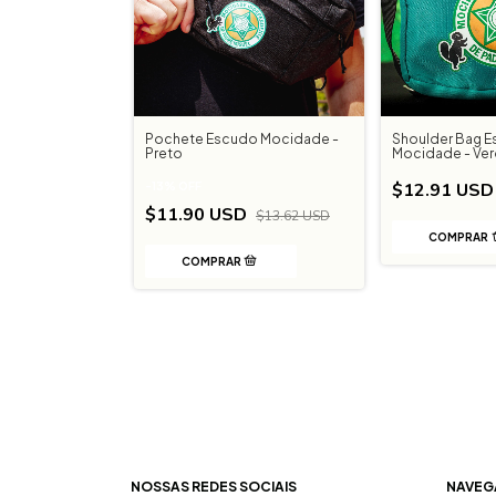
Pochete Escudo Mocidade -
Shoulder Bag 
Preto
Mocidade - Ve
$12.91 USD
-
13
%
OFF
$11.90 USD
$13.62 USD
NOSSAS REDES SOCIAIS
NAVEG