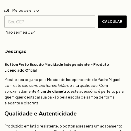
ALTERAR CEP
Entregas para o CEP:
Meios de envio
CALCULAR
Não sei meu CEP
Descrição
Botton Preto Escudo Mocidade Independente – Produto
Licenciado Oficial
Mostre seu orgulho pela Mocidade Independente de Padre Miguel
com este exclusivo
botton em latão
de alta qualidade! Com
aproximadamente
4 cm de diâmetro
, este acessório é perfeito para
quem quer destacar sua paixão pela escola de samba de forma
elegante e discreta.
Qualidade e Autenticidade
Produzido em latão resistente, o botton apresenta um acabamento