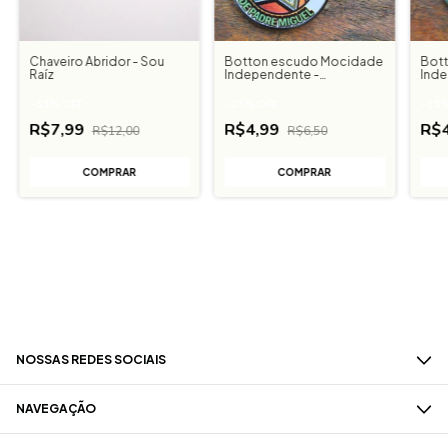
Chaveiro Abridor - Sou
Botton escudo Mocidade
Bot
Raíz
Independente -
Inde
verde/preto
-
33
%
OFF
-
23
%
OFF
-
23
R$7,99
R$4,99
R$
R$12,00
R$6,50
NOSSAS REDES SOCIAIS
NAVEGAÇÃO