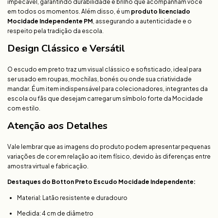
impecável, garantindo durabilidade e brilho que acompanham você
em todos os momentos. Além disso, é um
produto licenciado
Mocidade Independente PM
, assegurando a autenticidade e o
respeito pela tradição da escola.
Design Clássico e Versátil
O escudo em preto traz um visual clássico e sofisticado, ideal para
ser usado em roupas, mochilas, bonés ou onde sua criatividade
mandar. É um item indispensável para colecionadores, integrantes da
escola ou fãs que desejam carregar um símbolo forte da Mocidade
com estilo.
Atenção aos Detalhes
Vale lembrar que as imagens do produto podem apresentar pequenas
variações de cor em relação ao item físico, devido às diferenças entre
amostra virtual e fabricação.
Destaques do Botton Preto Escudo Mocidade Independente:
Material: Latão resistente e duradouro
Medida: 4 cm de diâmetro