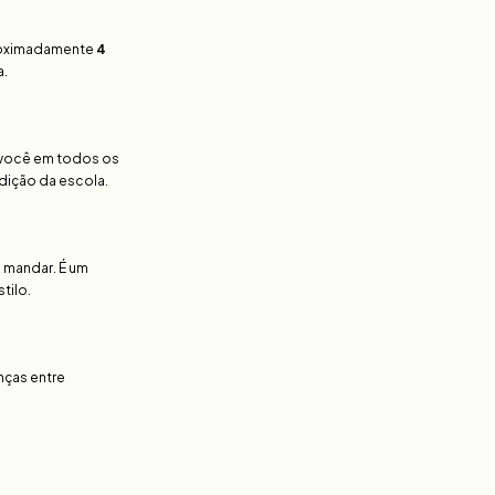
roximadamente
4
a.
 você em todos os
adição da escola.
e mandar. É um
tilo.
nças entre