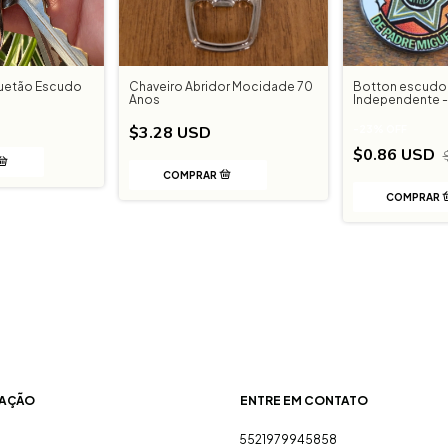
uetão Escudo
Chaveiro Abridor Mocidade 70
Botton escudo
Anos
Independente -
$3.28 USD
-
23
%
OFF
$0.86 USD
AÇÃO
ENTRE EM CONTATO
5521979945858