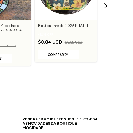
 Mocidade
Botton Enredo 2026 RITA LEE
Botton Enredo 2
 verde/preto
Branco
-
12
%
OFF
$0.84 USD
-
12
%
OFF
$0.95 USD
$1.12 USD
$0.84 USD
$
VENHA SER UM INDEPENDENTE E RECEBA
AS NOVIDADES DA BOUTIQUE
MOCIDADE.