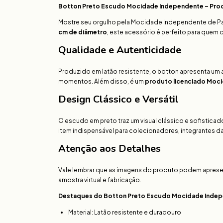
Botton Preto Escudo Mocidade Independente – Produ
Mostre seu orgulho pela Mocidade Independente de Pa
cm de diâmetro
, este acessório é perfeito para quem 
Qualidade e Autenticidade
Produzido em latão resistente, o botton apresenta u
momentos. Além disso, é um
produto licenciado Moc
Design Clássico e Versátil
O escudo em preto traz um visual clássico e sofisticad
item indispensável para colecionadores, integrantes d
Atenção aos Detalhes
Vale lembrar que as imagens do produto podem apresent
amostra virtual e fabricação.
Destaques do Botton Preto Escudo Mocidade Indep
Material: Latão resistente e duradouro