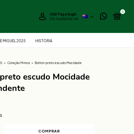
0
Olá!
Faça login
Ou cadastre-se
E MIGUEL 2025
HISTORIA
RS
>
Coleção Mimos
>
Botton preto escudo Mocidade
 preto escudo Mocidade
ndente
D
es