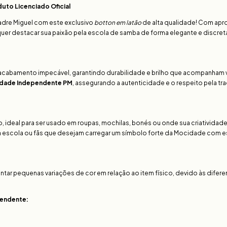
to Licenciado Oficial
dre Miguel com este exclusivo
botton em latão
de alta qualidade! Com ap
quer destacar sua paixão pela escola de samba de forma elegante e discret
m acabamento impecável, garantindo durabilidade e brilho que acompanham
idade Independente PM
, assegurando a autenticidade e o respeito pela tr
o, ideal para ser usado em roupas, mochilas, bonés ou onde sua criatividad
a escola ou fãs que desejam carregar um símbolo forte da Mocidade com es
ar pequenas variações de cor em relação ao item físico, devido às difere
endente: