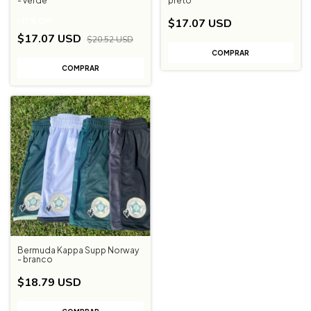
- verde
preto
$17.07 USD
-
17
%
OFF
$17.07 USD
$20.52 USD
COMPRAR
COMPRAR
Bermuda Kappa Supp Norway
- branco
$18.79 USD