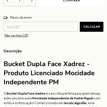
ALTERAR CEP
Entregas para o CEP:
Meios de envio
CALCULAR
Não sei meu CEP
Descrição
Bucket Dupla Face Xadrez -
Produto Licenciado Mocidade
Independente PM
O
Bucket Dupla Face Xadrez
é a escolha perfeita para quem deseja
exibir seu amor pela
Mocidade Independente de Padre Miguel
com
estilo e sofisticação! Confeccionado em
tecido algodão
, este