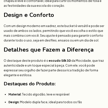
chapéu é leve e confortável, ideal para curtir os momentos de folia e
as festividades da sua escola do coração.
Design e Conforto
Com um design moderno em xadrez, este bucket é versátil e pode ser
usado de ambos os lados, permitindo que você escolha o estilo que
mais combina com você. Seu ajuste é pensado para garantir conforto
durante todo o uso, seja em desfiles, ensaios ou em um dia de sol.
Detalhes que Fazem a Diferença
O destaque deste produto é o
escudo Silk 3D
da Mocidade, que traz
autenticidade e um toque especial à peça. Com ele, você pode
expressar seu orgulho de fazer parte dessa rica tradição de forma
elegante e estilosa.
Destaques do Produto:
Material:
Tecido algodão, leve e respirável
Design:
Modelo dupla face, ideal para todos os fãs