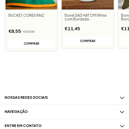
BUCKET CORES RAIZ
Boné DAD HAT Off White
Bon
com Bordado
Bor
-
15
%
OFF
€11,45
€11
€8,55
€10,00
NOSSAS REDES SOCIAIS
NAVEGAÇÃO
ENTRE EM CONTATO