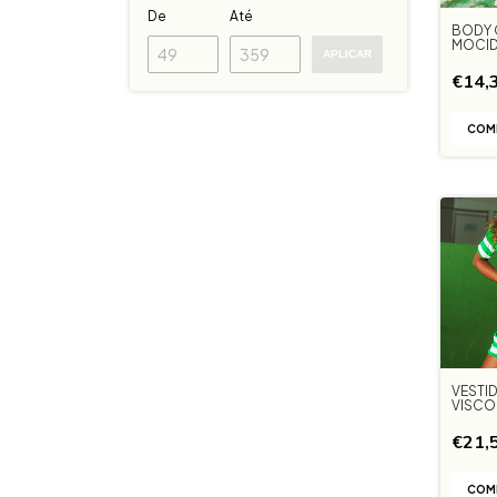
De
Até
BODY 
MOCID
APLICAR
€14,
COM
VESTI
VISCO
MOCID
€21,
COM