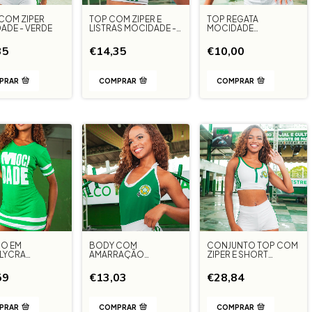
COM ZIPER
TOP COM ZIPER E
TOP REGATA
ADE - VERDE
LISTRAS MOCIDADE -
MOCIDADE
BRANCO
INDEPENDENTE -
VERDE
35
€14,35
€10,00
PRAR
COMPRAR
COMPRAR
DO EM
BODY COM
CONJUNTO TOP COM
LYCRA
AMARRAÇÃO
ZIPER E SHORT
ADE - VERDE
MOCIDADE - VERDE
LISTRAS MOCIDADE -
BRANCO
59
€13,03
€28,84
PRAR
COMPRAR
COMPRAR