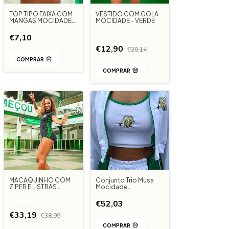
TOP TIPO FAIXA COM
VESTIDO COM GOLA
MANGAS MOCIDADE
MOCIDADE - VERDE
INDEPENDENTE -
MOCIDADE
€7,10
-
36
%
OFF
€12,90
€20,14
COMPRAR
COMPRAR
MACAQUINHO COM
Conjunto Trio Musa
ZIPER E LISTRAS
Mocidade
MOCIDADE
Independente
INDEPENDENTE -
€52,03
-
15
%
OFF
PRETO
€33,19
€38,99
COMPRAR