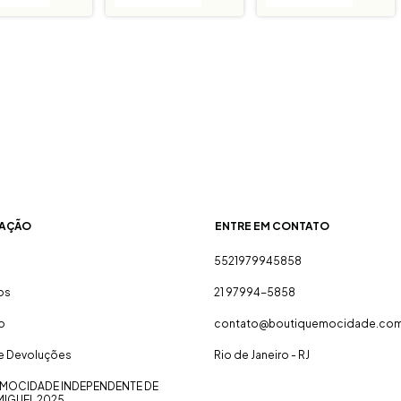
AÇÃO
ENTRE EM CONTATO
5521979945858
os
21 97994-5858
o
contato@boutiquemocidade.com
 e Devoluções
Rio de Janeiro - RJ
MOCIDADE INDEPENDENTE DE
MIGUEL 2025