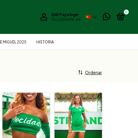
0
Olá!
Faça login
Ou cadastre-se
E MIGUEL 2025
HISTORIA
Ordenar