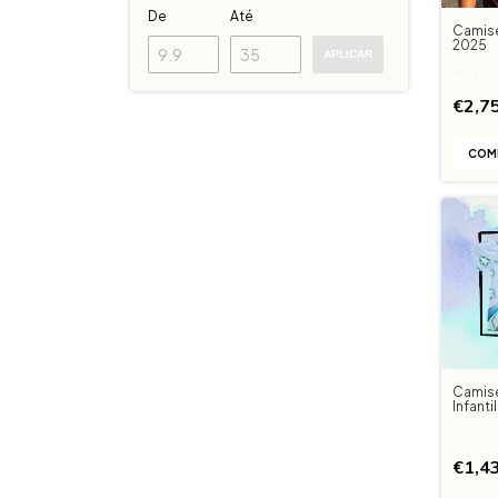
De
Até
Camis
2025
APLICAR
-
68
%
O
€2,7
COM
Camise
Infanti
-
50
%
O
€1,4