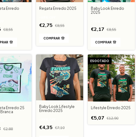
eta Enredo
Regata Enredo 2025
Baby Look Enredo
2025
-
68
%
OFF
FF
-
75
%
OFF
€2,75
€8,55
5
€2,17
€8,55
€8,55
COMPRAR
PRAR
COMPRAR
ESGOTADO
Baby Look Lifestyle
ta Enredo 25
Lifestyle Enredo 2025
Enredo 2025
l Branca
€5,07
€12,90
-
39
%
OFF
FF
€4,35
€7,10
3
€2,88