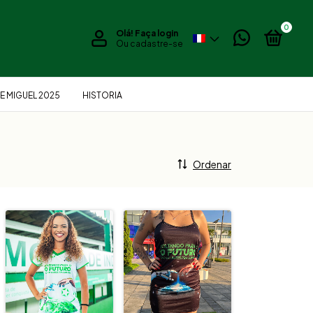
0
Olá!
Faça login
Ou cadastre-se
E MIGUEL 2025
HISTORIA
Ordenar