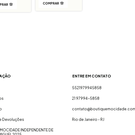
COMPRAR
PRAR
AÇÃO
ENTRE EM CONTATO
5521979945858
os
21 97994-5858
o
contato@boutiquemocidade.com
 e Devoluções
Rio de Janeiro - RJ
MOCIDADE INDEPENDENTE DE
MIGUEL 2025