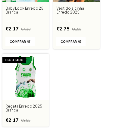
Baby Look Enredo 25
Vestido alcinha
Branca
Enredo 2025
-
69
%
OFF
-
68
%
OFF
€2,17
€2,75
€7,10
€8,55
COMPRAR
COMPRAR
ESGOTADO
Regata Enredo 2025
Branca
€2,17
€8,55