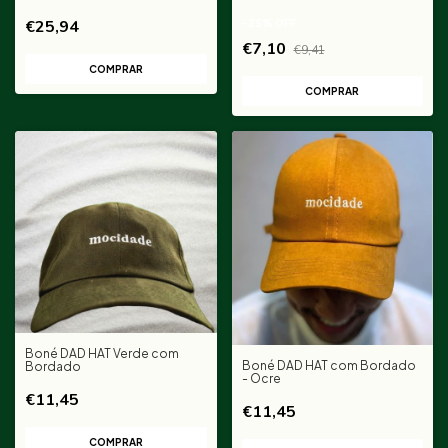
€25,94
-
25
%
OFF
€7,10
€9,41
COMPRAR
Boné DAD HAT Verde com
Boné DAD HAT com Bordado
Bordado
- Ocre
€11,45
€11,45