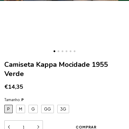
Camiseta Kappa Mocidade 1955
Verde
€14,35
Tamanho:
P
P
M
G
GG
3G