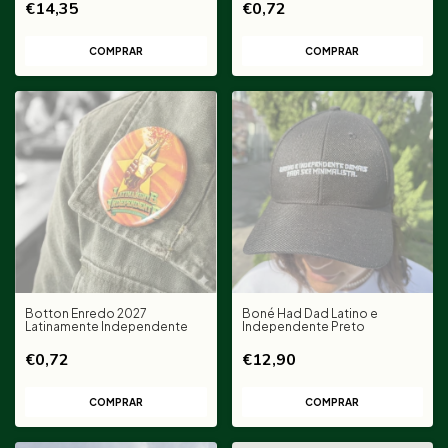
dias
€14,35
€0,72
Botton Enredo 2027
Boné Had Dad Latino e
Latinamente Independente
Independente Preto
€0,72
€12,90