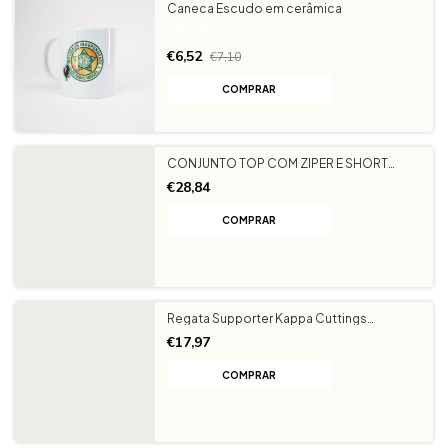
Caneca Escudo em cerâmica
-
8
%
OFF
€6,52
€7,10
CONJUNTO TOP COM ZIPER E SHORT
LISTRAS MOCIDADE - BRANCO
€28,84
COMPRAR
Regata Supporter Kappa Cuttings
Mocidade Independente
€17,97
COMPRAR