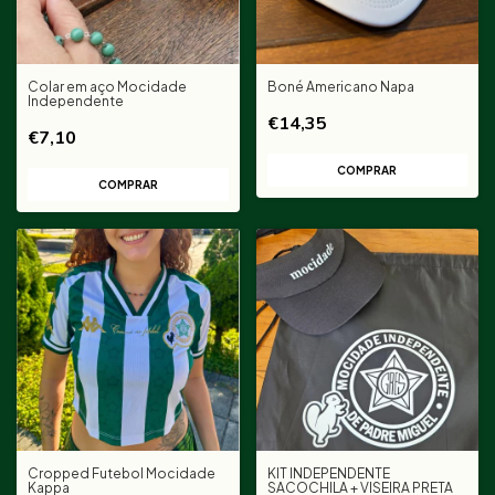
corpo e permite total liberdade de movimentos. Ideal para mostrar
sua paixão com atitude em qualquer ocasião.
Destaques do Produto:
Colar em aço Mocidade
Boné Americano Napa
Independente
Fabricante:
Kappa Brasil
€14,35
€7,10
Tema:
Comemoração 70 Anos Mocidade
Estampa:
Silk Screen de alta qualidade
Modelo:
Unissex Life Style
Cor:
Verde vibrante, símbolo da Mocidade Independente
Observação:
As cores exibidas nas imagens podem variar levemente
em relação ao produto físico.
Não perca a chance de eternizar essa data histórica no seu guarda-
roupa! Garanta já a sua
Camiseta Kappa Mocidade 70 Anos Verde
e
celebre com muito estilo e tradição a Mocidade Independente de
Padre Miguel!
Cropped Futebol Mocidade
KIT INDEPENDENTE
Kappa
SACOCHILA + VISEIRA PRETA