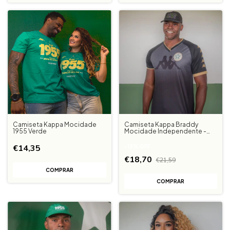
Camiseta Kappa Mocidade
Camiseta Kappa Braddy
1955 Verde
Mocidade Independente -
Preto
€14,35
-
13
%
OFF
€18,70
€21,59
COMPRAR
COMPRAR