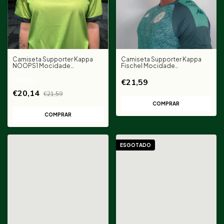
Camiseta Supporter Kappa
Camiseta Supporter Kappa
NOOPS1 Mocidade
Fischel Mocidade
Independente - Verde Limão
Independente
€21,59
-
7
%
OFF
€20,14
€21,59
COMPRAR
COMPRAR
ESGOTADO