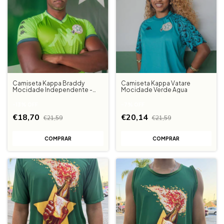
Camiseta Kappa Braddy
Camiseta Kappa Vatare
Mocidade Independente -
Mocidade Verde Agua
Verde Limão
-
13
%
OFF
-
7
%
OFF
€18,70
€20,14
€21,59
€21,59
COMPRAR
COMPRAR