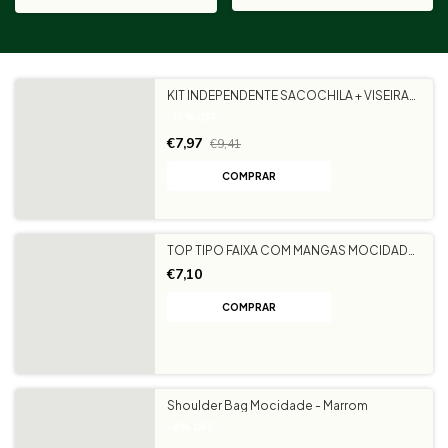
KIT INDEPENDENTE SACOCHILA + VISEIRA
BRANCA
-
15
%
OFF
€7,97
€9,41
TOP TIPO FAIXA COM MANGAS MOCIDADE
INDEPENDENTE - MOCIDADE
€7,10
COMPRAR
Shoulder Bag Mocidade - Marrom
-
8
%
OFF