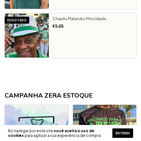
Chapéu Malandro Mocidade
ESGOTADO
Independente Branco
€5,65
CAMPANHA ZERA ESTOQUE
TODO SITE EM ATÉ 3X SEM JUROS
Ao navegar por este site
você aceita o uso de
ENTENDI
cookies
para agilizar a sua experiência de compra.