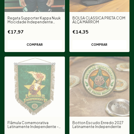
Regata Supporter Kappa Nuuk
BOLSA CLÁSSICA PRETA COM
Mocidade Independente
ALÇA MARROM
Menta
€17,97
€14,35
COMPRAR
Flâmula Comemorativa
Botton Escudo Enredo 2027
Latinamente Independente -
Latinamente Independente
Pré venda entrega em até 20