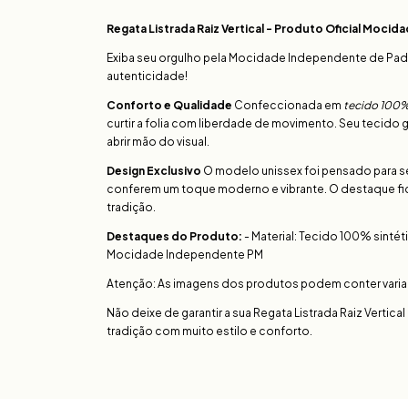
Regata Listrada Raiz Vertical - Produto Oficial Moci
Exiba seu orgulho pela Mocidade Independente de Pad
autenticidade!
Conforto e Qualidade
Confeccionada em
tecido 100%
curtir a folia com liberdade de movimento. Seu tecido 
abrir mão do visual.
Design Exclusivo
O modelo unissex foi pensado para se 
conferem um toque moderno e vibrante. O destaque fi
tradição.
Destaques do Produto:
- Material: Tecido 100% sintét
Mocidade Independente PM
Atenção: As imagens dos produtos podem conter variaçõ
Não deixe de garantir a sua Regata Listrada Raiz Vertica
tradição com muito estilo e conforto.