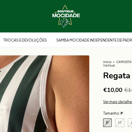
TROCAS E DEVOLUÇÕES
SAMBA MOCIDADE INDEPENDENTE DE PADR
Início
>
CAMISETA
Vertical
Regata 
€10,00
€1
Ver mais detalh
Tamanho:
P
P
M