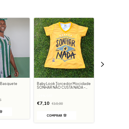
a Basquete
Baby Look Torcedor Mocidade
Canga Pavilhão
SONHAR NÃO CUSTA NADA -
Copa 2026
€12,90
-
29
%
OFF
5
€7,10
€10,00
COMPRAR