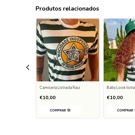
Produtos relacionados
edor Mocidade
Camiseta Listrada Raiz
Baby Look listr
USTA NADA -
€10,00
€10,00
COMPRAR
COMPRAR