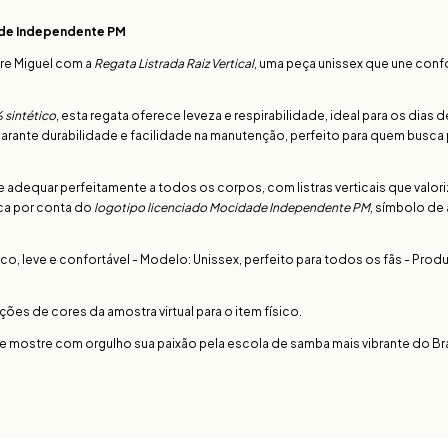
dade Independente PM
re Miguel com a
Regata Listrada Raiz Vertical
, uma peça unissex que une confo
 sintético
, esta regata oferece leveza e respirabilidade, ideal para os dias d
garante durabilidade e facilidade na manutenção, perfeito para quem busca
adequar perfeitamente a todos os corpos, com listras verticais que valori
ca por conta do
logotipo licenciado Mocidade Independente PM
, símbolo de
ico, leve e confortável - Modelo: Unissex, perfeito para todos os fãs - Prod
es de cores da amostra virtual para o item físico.
l e mostre com orgulho sua paixão pela escola de samba mais vibrante do Bras