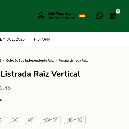
0
Olá!
Faça login
Ou cadastre-se
E MIGUEL 2025
HISTORIA
S
>
Coleção Sou Independente Raiz
>
Regata Listrada Raiz
Listrada Raiz Vertical
1,45
es
G
GG
XG
MOMO1
MOMO2