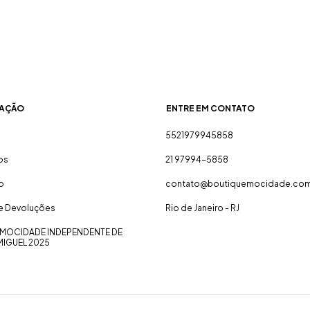
AÇÃO
ENTRE EM CONTATO
5521979945858
os
21 97994-5858
o
contato@boutiquemocidade.com
 e Devoluções
Rio de Janeiro - RJ
MOCIDADE INDEPENDENTE DE
MIGUEL 2025