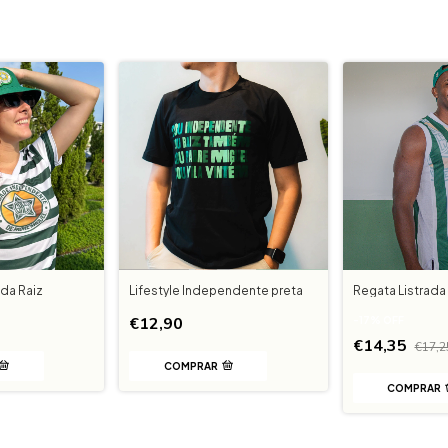
ada Raiz
Lifestyle Independente preta
Regata Listrad
€12,90
-
17
%
OFF
€14,35
€17,2
COMPRAR
COMPRAR