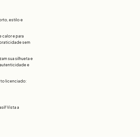
rto, estilo e
e calor e para
 praticidade sem
zam sua silhueta e
 autenticidade e
uto licenciado:
il! Vista a