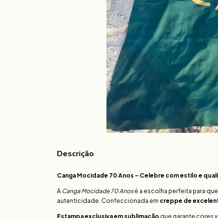
Descrição
Canga Mocidade 70 Anos – Celebre com estilo e qual
A
Canga Mocidade 70 Anos
é a escolha perfeita para q
autenticidade. Confeccionada em
creppe de excelen
Estampa exclusiva em sublimação
que garante cores v