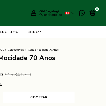
0
Olá!
Faça login
Ou cadastre-se
E MIGUEL 2025
HISTORIA
IOS
>
Coleção Praia
>
Canga Mocidade 70 Anos
Mocidade 70 Anos
SD
$15.34 USD
es