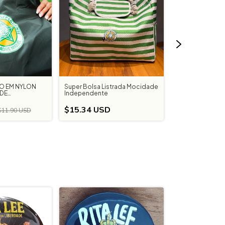
O EM NYLON
Super Bolsa Listrada Mocidade
Chinelo Mocid
DE
Independente
Independente 7
$15.34 USD
$11.90 USD
$6.72 USD
$