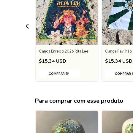
ade
Canga Enredo 2026 Rita Lee
Canga Pavilhã
70 Anos
$15.34 USD
$15.34 USD
$9.48 USD
Para comprar com esse produto