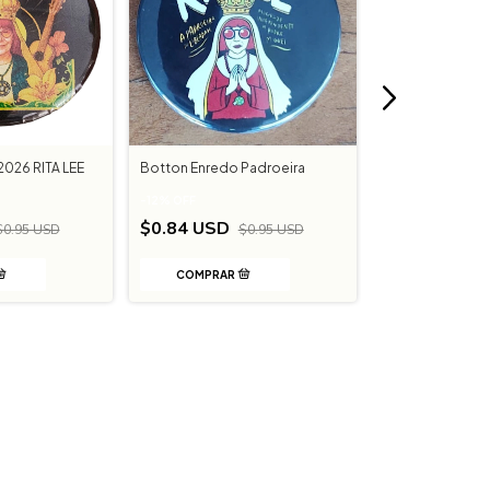
2026 RITA LEE
Botton Enredo Padroeira
BUCKET SOU IN
SOU RAIZ
-
12
%
OFF
$0.84 USD
$11.90 USD
$0.95 USD
$0.95 USD