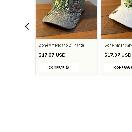
liano Mocidade
Boné Americano Brilhante
Boné American
- Bege
$17.07 USD
$17.07 USD
D
$11.90 USD
COMPRAR