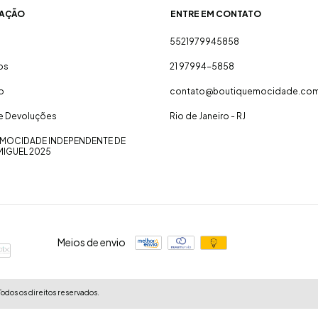
AÇÃO
ENTRE EM CONTATO
5521979945858
os
21 97994-5858
o
contato@boutiquemocidade.com
 e Devoluções
Rio de Janeiro - RJ
MOCIDADE INDEPENDENTE DE
MIGUEL 2025
Meios de envio
odos os direitos reservados.