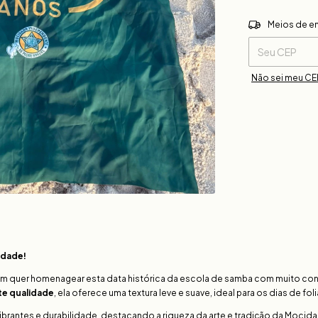
Entregas para o 
Meios de e
Não sei meu CE
idade!
uem quer homenagear esta data histórica da escola de samba com muito con
te qualidade
, ela oferece uma textura leve e suave, ideal para os dias de folia
ibrantes e durabilidade, destacando a riqueza da arte e tradição da Moci