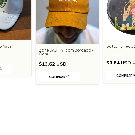
o Napa
Botton Enredo 
Boné DAD HAT com Bordado -
Ocre
-
12
%
OFF
$0.84 USD
$13.62 USD