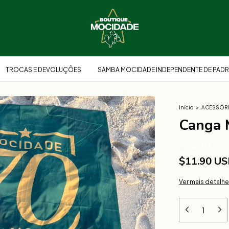
TROCAS E DEVOLUÇÕES
SAMBA MOCIDADE INDEPENDENTE DE PADR
Início
>
ACESSÓR
Canga 
-
22
%
OFF
$11.90 U
Ver mais detalh