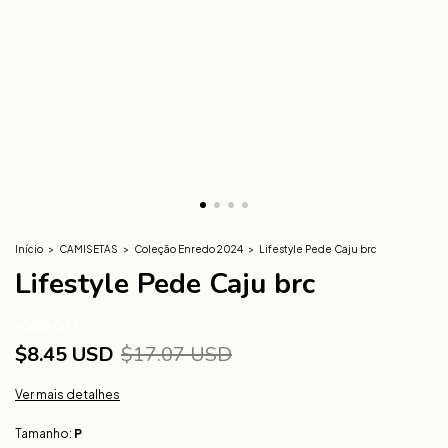
Início
>
CAMISETAS
>
Coleção Enredo 2024
>
Lifestyle Pede Caju brc
Lifestyle Pede Caju brc
-
50
%
OFF
$8.45 USD
$17.07 USD
Ver mais detalhes
Tamanho:
P