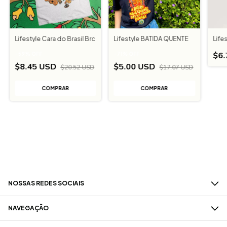
Lifestyle Cara do Brasil Brc
Lifestyle BATIDA QUENTE
Life
$6
-
59
%
OFF
-
71
%
OFF
$8.45 USD
$5.00 USD
$20.52 USD
$17.07 USD
COMPRAR
COMPRAR
NOSSAS REDES SOCIAIS
NAVEGAÇÃO