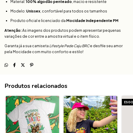
Material:
100% algodão penteado
, macio e resistente
Modelo:
Unissex
, confortável para todos os tamanhos
Produto oficial e licenciado da
Mocidade Independente PM
Atenção:
As imagens dos produtos podem apresentar pequenas
variações de cor entre a amostra virtual e o item físico.
Garanta já a sua camiseta
Lifestyle Pede Caju BRC
e desfile seu amor
pela Mocidade com muito conforto e estilo!
Produtos relacionados
ESG