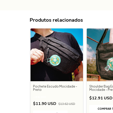
Produtos relacionados
Pochete Escudo Mocidade -
Shoulder Bag 
Preto
Mocidade - Pre
$12.91 USD
-
13
%
OFF
$11.90 USD
$13.62 USD