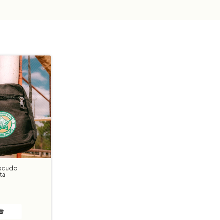
Escudo
ta