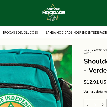
TROCAS E DEVOLUÇÕES
SAMBA MOCIDADE INDEPENDENTE DE PADR
Início
>
ACESSÓR
Verde
Should
- Verde
$12.91 U
Ver mais detalh