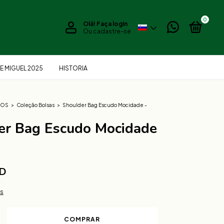
0
Olá!
Faça login
Ou cadastre-se
E MIGUEL 2025
HISTORIA
IOS
>
Coleção Bolsas
>
Shoulder Bag Escudo Mocidade -
er Bag Escudo Mocidade
SD
es