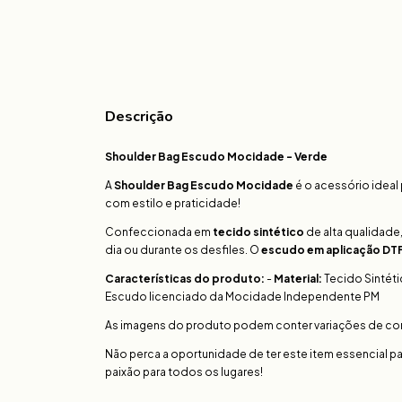
Descrição
Shoulder Bag Escudo Mocidade - Verde
A
Shoulder Bag Escudo Mocidade
é o acessório ideal
com estilo e praticidade!
Confeccionada em
tecido sintético
de alta qualidade,
dia ou durante os desfiles. O
escudo em aplicação DT
Características do produto:
-
Material:
Tecido Sintéti
Escudo licenciado da Mocidade Independente PM
As imagens do produto podem conter variações de cores 
Não perca a oportunidade de ter este item essencial p
paixão para todos os lugares!