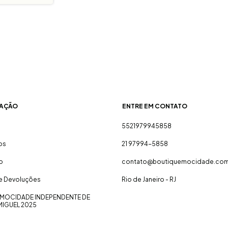
AÇÃO
ENTRE EM CONTATO
5521979945858
os
21 97994-5858
o
contato@boutiquemocidade.com
 e Devoluções
Rio de Janeiro - RJ
MOCIDADE INDEPENDENTE DE
MIGUEL 2025