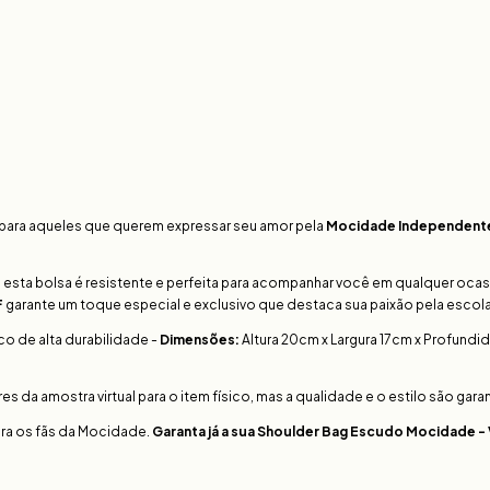
 para aqueles que querem expressar seu amor pela
Mocidade Independente
 esta bolsa é resistente e perfeita para acompanhar você em qualquer ocasi
F
garante um toque especial e exclusivo que destaca sua paixão pela escol
co de alta durabilidade -
Dimensões:
Altura 20cm x Largura 17cm x Profund
da amostra virtual para o item físico, mas a qualidade e o estilo são gara
ara os fãs da Mocidade.
Garanta já a sua Shoulder Bag Escudo Mocidade -