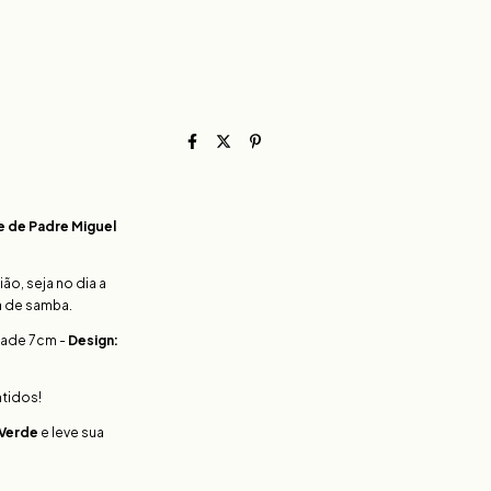
 de Padre Miguel
ão, seja no dia a
a de samba.
idade 7cm -
Design:
ntidos!
 Verde
e leve sua