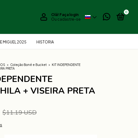
0
Olá!
Faça login
Ou cadastre-se
E MIGUEL 2025
HISTORIA
IOS
>
Coleção Boné e Bucket
>
KIT INDEPENDENTE
IRA PRETA
NDEPENDENTE
ILA + VISEIRA PRETA
D
$11.19 USD
es