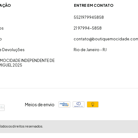
AÇÃO
ENTRE EM CONTATO
5521979945858
os
21 97994-5858
o
contato@boutiquemocidade.com
 e Devoluções
Rio de Janeiro - RJ
MOCIDADE INDEPENDENTE DE
MIGUEL 2025
Meios de envio
odos os direitos reservados.