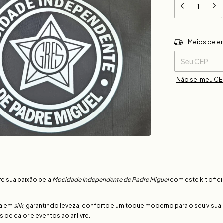
Entregas para o 
Meios de e
Não sei meu CE
e sua paixão pela
Mocidade Independente de Padre Miguel
com este kit ofici
a em
silk
, garantindo leveza, conforto e um toque moderno para o seu visual.
 de calor e eventos ao ar livre.