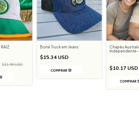
 RAIZ
Boné Truck em Jeans
Chapéu Austral
Independente -
$15.34 USD
-
15
%
OFF
D
$11.90 USD
$10.17 US