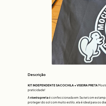
Descrição
KIT INDEPENDENTE SACOCHILA + VISEIRA PRETA
Mostr
praticidade!
A
viseira preta
é confeccionada em
Tactel
com estamp
proteger do sol com muito estilo, ela é ideal para os dias