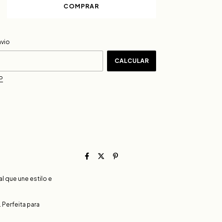
ALTERAR CEP
CEP:
nvio
CALCULAR
P
al que une estilo e
 Perfeita para