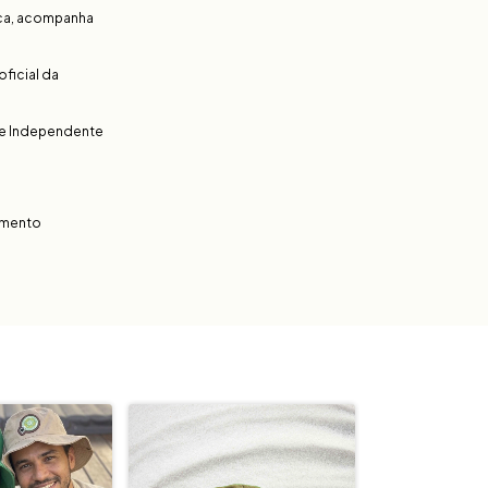
tica, acompanha
ficial da
de Independente
amento