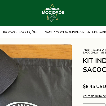
TROCAS E DEVOLUÇÕES
SAMBA MOCIDADE INDEPENDENTE DE PADR
Início
>
ACESSÓR
SACOCHILA + VISE
KIT I
SACOCH
-
24
%
OFF
$8.45 US
Ver mais detalh