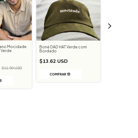
iano Mocidade
Boné DAD HAT Verde com
Boné Americano 
 Verde
Bordado
$17.07 USD
$13.62 USD
D
$11.90 USD
COMPRAR