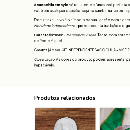
A
sacochila em nylon
é resistente e funcional, perfeit
você em qualquer ocasião, seja no samba, na rua ou na p
Este kit exclusivo é o símbolo da sua ligação com a es
Mocidade Independente
, que representa tradição e orgu
Características:
-
Material da Viseira:
Tactel com estampa
de Padre Miguel
Garanta já o seu KIT INDEPENDENTE SACOCHILA + VISEIRA
Observação:
As cores do produto podem apresentar pe
impecáveis.
Produtos relacionados