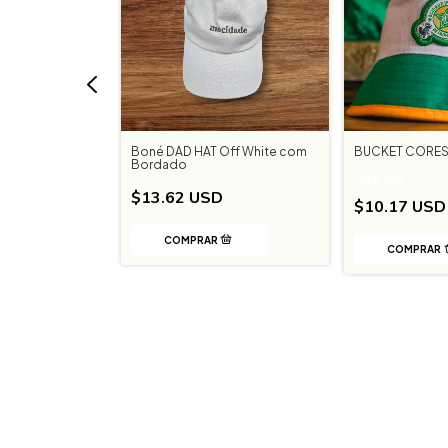
o Napa
Boné DAD HAT Off White com
BUCKET CORES
Bordado
-
15
%
OFF
$13.62 USD
$10.17 US