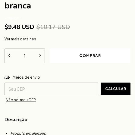
branca
-
7
%
OFF
$9.48 USD
$10.17 USD
Ver mais detalhes
ALTERAR CEP
Entregas para o CEP:
Meios de envio
CALCULAR
Não sei meu CEP
Descrição
Produto em alumínio