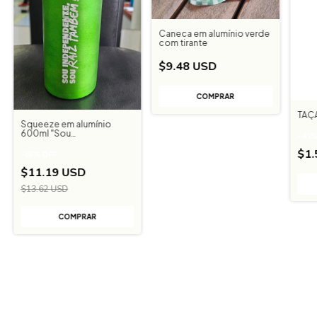
Caneca em alumínio verde
com tirante
$9.48 USD
TAÇ
Squeeze em alumínio
600ml "Sou
-
41
Independente"
$1
-
18
%
OFF
$11.19 USD
$13.62 USD