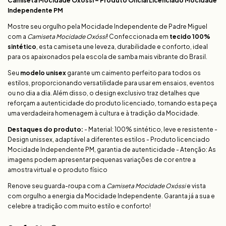
Camiseta Mocidade Oxóssi – Produto Oficial Licenciado Mocidade
Independente PM
Mostre seu orgulho pela Mocidade Independente de Padre Miguel
com a
Camiseta Mocidade Oxóssi
! Confeccionada em
tecido 100%
sintético
, esta camiseta une leveza, durabilidade e conforto, ideal
para os apaixonados pela escola de samba mais vibrante do Brasil.
Seu
modelo unisex
garante um caimento perfeito para todos os
estilos, proporcionando versatilidade para usar em ensaios, eventos
ou no dia a dia. Além disso, o design exclusivo traz detalhes que
reforçam a autenticidade do produto licenciado, tornando esta peça
uma verdadeira homenagem à cultura e à tradição da Mocidade.
Destaques do produto:
- Material: 100% sintético, leve e resistente -
Design unissex, adaptável a diferentes estilos - Produto licenciado
Mocidade Independente PM, garantia de autenticidade - Atenção: As
imagens podem apresentar pequenas variações de cor entre a
amostra virtual e o produto físico
Renove seu guarda-roupa com a
Camiseta Mocidade Oxóssi
e vista
com orgulho a energia da Mocidade Independente. Garanta já a sua e
celebre a tradição com muito estilo e conforto!