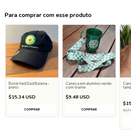
Para comprar com esse produto
Boné Had Dad Bateria -
Caneca em alumínio verde
Can
preto
com tirante
tam
$15.34 USD
$9.48 USD
-
10
$15
$17.