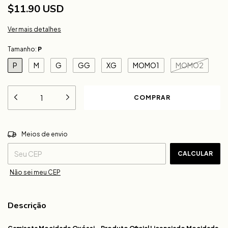
$11.90 USD
Ver mais detalhes
Tamanho:
P
P
M
G
GG
XG
MOMO1
MOMO2
ALTERAR CEP
Entregas para o CEP:
Meios de envio
CALCULAR
Não sei meu CEP
Descrição