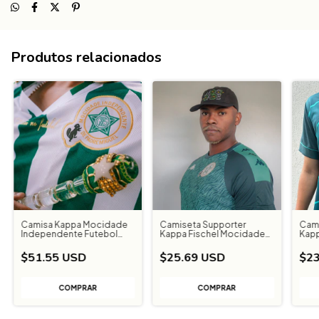
Produtos relacionados
Camisa Kappa Mocidade
Camiseta Supporter
Cami
Independente Futebol
Kappa Fischel Mocidade
Kapp
Listrada
Independente
Ind
$51.55 USD
$25.69 USD
$23
COMPRAR
COMPRAR