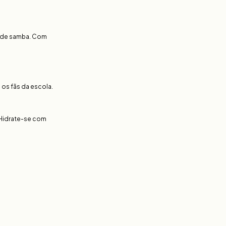
a de samba. Com
 os fãs da escola.
 Hidrate-se com