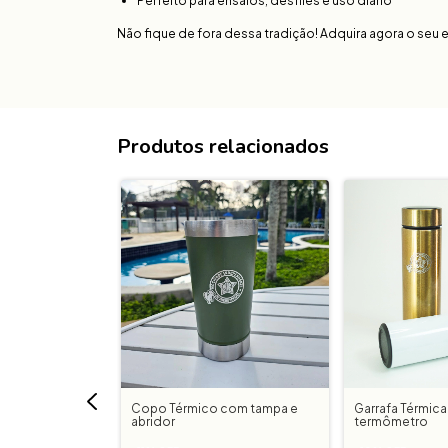
Perfeito para ensaios, desfiles e uso diário
Não fique de fora dessa tradição! Adquira agora o seu 
Produtos relacionados
r - Sou Raíz
Copo Térmico com tampa e
Garrafa Térmic
abridor
termômetro