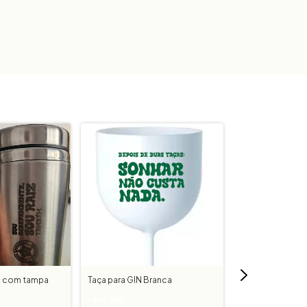
a com tampa
Taça para GIN Branca
Caneca em alum
tirante
-
41
%
OFF