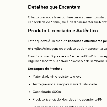
Detalhes que Encantam
O texto gravado a laser confere um acabamento sofist
capacidade de
600ml
, ele é ideal para manter sua hid
Produto Licenciado e Autêntico
Este squeeze é um produto
licenciado oficialmente 
Atenção:
As imagens do produto podem apresentar variaç
Garanta já o seu Squeeze em Alumínio 600ml "Sou Inde
orgulho e mostre sua paixão pela escola de samba mais v
Destaques do Produto:
Material: Alumínio resistente e leve
Texto gravado a laser para maior durabilidade
Capacidade: 600ml
Produto licenciado Mocidade Independente PM