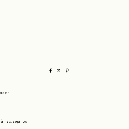
ara os
 à mão, seja nos