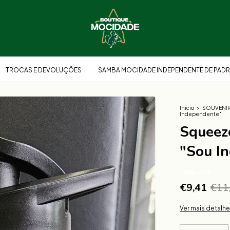
TROCAS E DEVOLUÇÕES
SAMBA MOCIDADE INDEPENDENTE DE PADR
Início
>
SOUVENI
Independente"
Squeez
"Sou I
-
18
%
OFF
€9,41
€11
Ver mais detalh