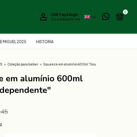
0
Olá!
Faça login
Ou cadastre-se
E MIGUEL 2025
HISTORIA
RS
>
Coleção para beber
>
Squeeze em alumínio 600ml "Sou
e em alumínio 600ml
ndependente"
,45
es