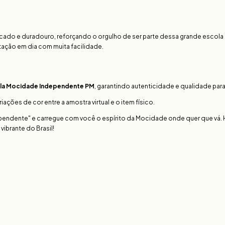
icado e duradouro, reforçando o orgulho de ser parte dessa grande escol
ratação em dia com muita facilidade.
pela Mocidade Independente PM
, garantindo autenticidade e qualidade para
ões de cor entre a amostra virtual e o item físico.
pendente" e carregue com você o espírito da Mocidade onde quer que vá.
ibrante do Brasil!