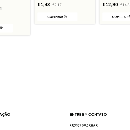
€1,43
€12,90
€2,17
€14,3
5
AÇÃO
ENTRE EM CONTATO
5521979945858