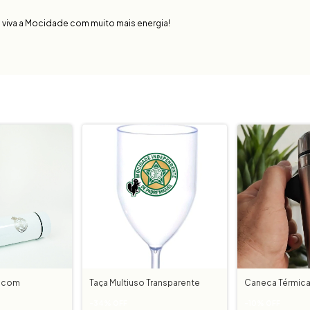
e viva a Mocidade com muito mais energia!
a com
Taça Multiuso Transparente
Caneca Térmic
-
34
%
OFF
-
10
%
OFF