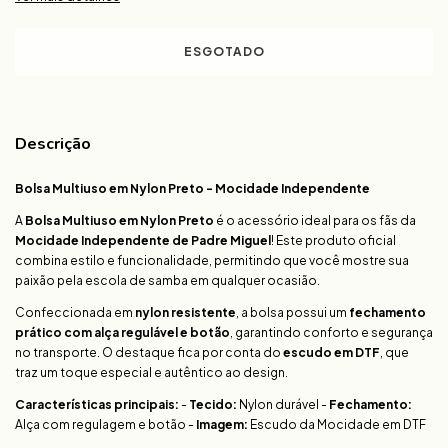
Descrição
Bolsa Multiuso em Nylon Preto - Mocidade Independente
A
Bolsa Multiuso em Nylon Preto
é o acessório ideal para os fãs da
Mocidade Independente de Padre Miguel
! Este produto oficial
combina estilo e funcionalidade, permitindo que você mostre sua
paixão pela escola de samba em qualquer ocasião.
Confeccionada em
nylon resistente
, a bolsa possui um
fechamento
prático com alça regulável e botão
, garantindo conforto e segurança
no transporte. O destaque fica por conta do
escudo em DTF
, que
traz um toque especial e autêntico ao design.
Características principais:
-
Tecido:
Nylon durável -
Fechamento:
Alça com regulagem e botão -
Imagem:
Escudo da Mocidade em DTF