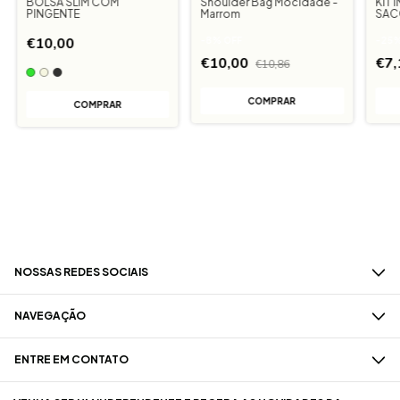
BOLSA SLIM COM
Shoulder Bag Mocidade -
KIT 
PINGENTE
Marrom
SACO
PRE
€10,00
-
8
%
OFF
-
25
€10,00
€7
€10,86
COMPRAR
NOSSAS REDES SOCIAIS
NAVEGAÇÃO
ENTRE EM CONTATO