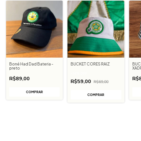
Boné Had Dad Bateria -
BUCKET CORES RAIZ
BUC
preto
XAD
-
14
%
OFF
R$89,00
R$8
R$59,00
R$69,00