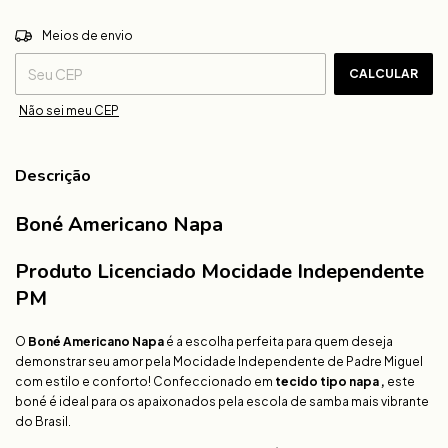
ALTERAR CEP
Entregas para o CEP:
Meios de envio
CALCULAR
Não sei meu CEP
Descrição
Boné Americano Napa
Produto Licenciado Mocidade Independente
PM
O
Boné Americano Napa
é a escolha perfeita para quem deseja
demonstrar seu amor pela Mocidade Independente de Padre Miguel
com estilo e conforto! Confeccionado em
tecido tipo napa ,
este
boné é ideal para os apaixonados pela escola de samba mais vibrante
do Brasil.